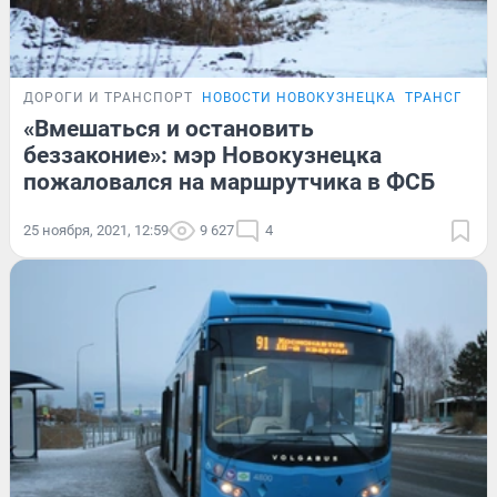
ДОРОГИ И ТРАНСПОРТ
НОВОСТИ НОВОКУЗНЕЦКА
ТРАНСПОРТ
«Вмешаться и остановить
беззаконие»: мэр Новокузнецка
пожаловался на маршрутчика в ФСБ
25 ноября, 2021, 12:59
9 627
4