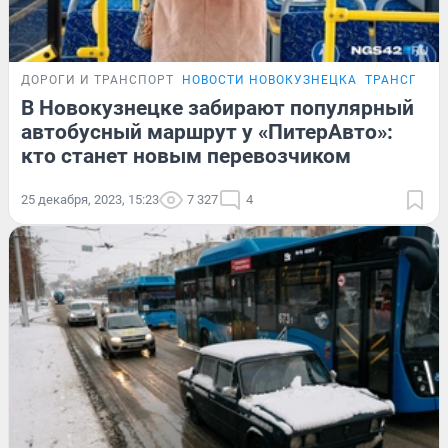
ДОРОГИ И ТРАНСПОРТ
НОВОСТИ НОВОКУЗНЕЦКА
ТРАНСПОРТ
В Новокузнецке забирают популярный
автобусный маршрут у «ПитерАвто»:
кто станет новым перевозчиком
25 декабря, 2023, 15:23
7 327
4