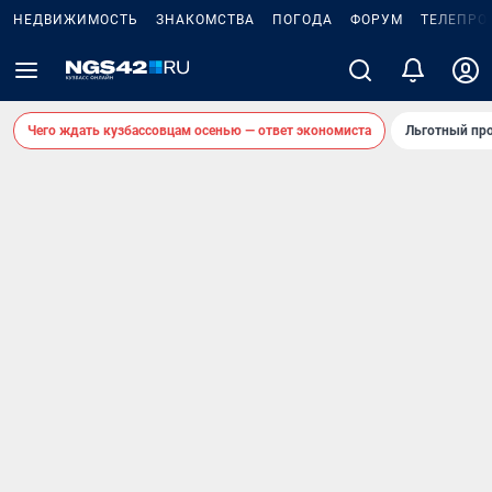
НЕДВИЖИМОСТЬ
ЗНАКОМСТВА
ПОГОДА
ФОРУМ
ТЕЛЕПРО
Чего ждать кузбассовцам осенью — ответ экономиста
Льготный про