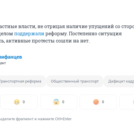
ластные власти, не отрицая наличие упущений со сто
 целом
поддержали
реформу. Постепенно ситуация
ь, активные протесты сошли на нет.
пифанцев
ент
Транспортная реформа
Общественный транспорт
Дефицит кад
0
0
0
ыделите фрагмент и нажмите Ctrl+Enter