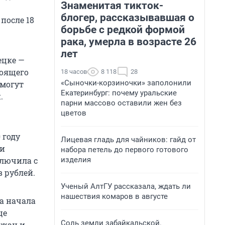
Знаменитая тикток-
блогер, рассказывавшая о
после 18
борьбе с редкой формой
рака, умерла в возрасте 26
лет
ецке —
тоящего
18 часов
8 118
28
«Сыночки-корзиночки» заполонили
 могут
Екатеринбург: почему уральские
.
парни массово оставили жен без
цветов
 году
Лицевая гладь для чайников: гайд от
ми
набора петель до первого готового
изделия
ключила с
 рублей.
Ученый АлтГУ рассказала, ждать ли
нашествия комаров в августе
а начала
це
Соль земли забайкальской.
ожан и