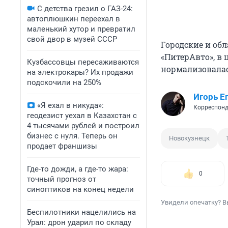
С детства грезил о ГАЗ-24:
автоплюшкин переехал в
маленький хутор и превратил
свой двор в музей СССР
Городские и об
«ПитерАвто», в
Кузбассовцы пересаживаются
нормализовалас
на электрокары? Их продажи
подскочили на 250%
Игорь Е
«Я ехал в никуда»:
Корреспонд
геодезист уехал в Казахстан с
4 тысячами рублей и построил
бизнес с нуля. Теперь он
Новокузнецк
продает франшизы
Где-то дожди, а где-то жара:
0
точный прогноз от
синоптиков на конец недели
Увидели опечатку? В
Беспилотники нацелились на
Урал: дрон ударил по складу