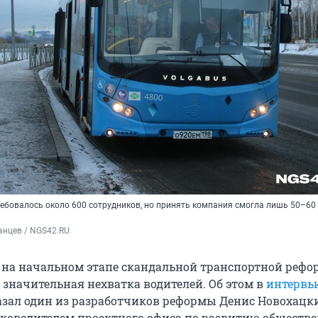
ебовалось около 600 сотрудников, но принять компания смогла лишь 50–60
анцев / NGS42.RU
 на начальном этапе скандальной транспортной рефо
 значительная нехватка водителей. Об этом в
интервь
азал один из разработчиков реформы Денис Новохацк
оводителем проектного офиса по развитию обществе