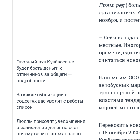
Прим. ред.
) бол
организациях. 
ноября, и пост
— Сейчас подав
местные. Иногор
времени, единиц
считаться ново
Опорный вуз Кузбасса не
будет брать деньги с
отличников за общаги —
Напомним, ООО 
подробности
автобусных мар
транспортной 
За какие публикации в
властями тенде
соцсетях вас уволят с работы:
мэрией многоле
список
Людям приходят уведомления
Перевозить нов
о зачислении денег на счет:
с 18 ноября 202
почему верить этому опасно
Кузбасса сопр