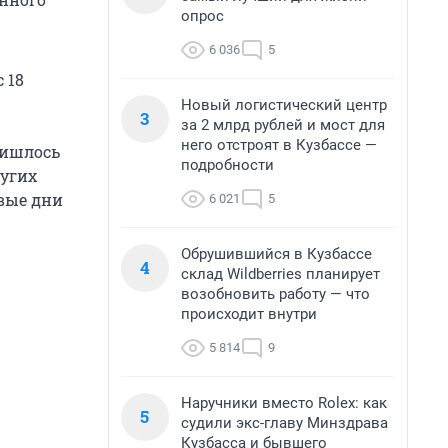
опрос
6 036
5
 18
Новый логистический центр
3
за 2 млрд рублей и мост для
него отстроят в Кузбассе —
ришлось
подробности
ругих
рвые дни
6 021
5
Обрушившийся в Кузбассе
4
склад Wildberries планирует
возобновить работу — что
происходит внутри
5 814
9
Наручники вместо Rolex: как
5
судили экс-главу Минздрава
Кузбасса и бывшего