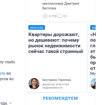
миллионера Дмитрия
Беглова
4 710
15
МНЕНИЕ
МНЕНИ
Квартиры дорожают,
«Нико
но дешевеют: почему
побед
рынок недвижимости
главн
сейчас такой странный
этого
бьет 
лу слабо
прока
отзыв
ала
на
Нолан
усов из
Екатерина Торопова
директор агентства
недвижимости
РЕКОМЕНДУЕМ
ода. —