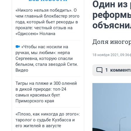
Один из
«Никого нельзя победить». О
реформы
чем главный блокбастер этого
года, который бьет рекорды в
объяснил
прокате: честный отзыв на
«Одиссею» Нолана
Доля иногор
«Чтобы нас носили на
ручках, мы любим»: нерпа
18 ноября 2021, 09:36
Сергеевна, которую спасли
бельком, стала звездой Сети.
1
коммент
Видео
Тигры на пляже и 300 оленей
в дикой природе: топ-24
самых красивых бухт
Приморского края
«Плохо, как никогда до этого»:
таролог о судьбе Кузбасса и
его жителей в августе