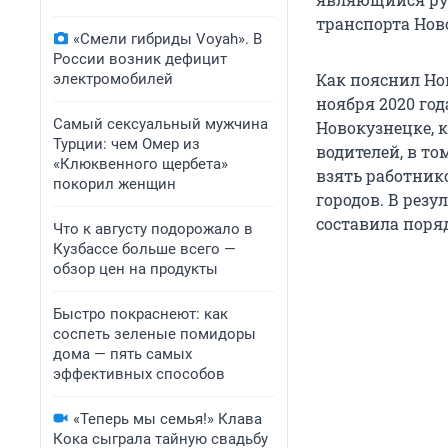
транспорта Нов
«Смели гибриды Voyah». В
России возник дефицит
Как пояснил Но
электромобилей
ноября 2020 го
Самый сексуальный мужчина
Новокузнецке, 
Турции: чем Омер из
водителей, в то
«Клюквенного щербета»
взять работнико
покорил женщин
городов. В резу
составила поряд
Что к августу подорожало в
Кузбассе больше всего —
обзор цен на продукты
Быстро покраснеют: как
соспеть зеленые помидоры
дома — пять самых
эффективных способов
«Теперь мы семья!» Клава
Кока сыграла тайную свадьбу