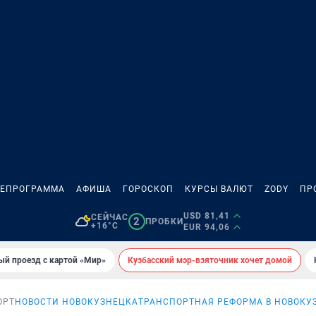
ЛЕПРОГРАММА
АФИША
ГОРОСКОП
КУРСЫ ВАЛЮТ
ZODY
ПР
USD 81,41
СЕЙЧАС
2
ПРОБКИ
+16°C
EUR 94,06
ый проезд с картой «Мир»
Кузбасский мэр-взяточник хочет домой
ОРТ
НОВОСТИ НОВОКУЗНЕЦКА
ТРАНСПОРТНАЯ РЕФОРМА В НОВОКУ