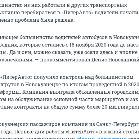
ьшинство из них работали в других транспортных
Активно перебираться в «ПитерАвто» водители начали 
епенно проблема была решена.
ляющее большинство водителей автобусов в Новокузн
одних, которые остались с 18 ноября 2020 года до нас
ы. Да и они, можно сказать, уже осели здесь и вполне
кузнечанами, — прокомментировал Денис Новохацкий
«ПитерАвто» получило контроль над большинством
шрутов в Новокузнецке по итогам проведенной в 2020
реформы. Компания выиграла объявленные городски
ры на обслуживание основной части маршрутов и за
тние контракты на общую сумму более 20 миллиардов
окузнецких пассажиров компания из Санкт-Петербург
0 года. Первые дни работы «ПитерАвто» в южной столи
овождались многочисленными
сбоями
,
протестами
гор