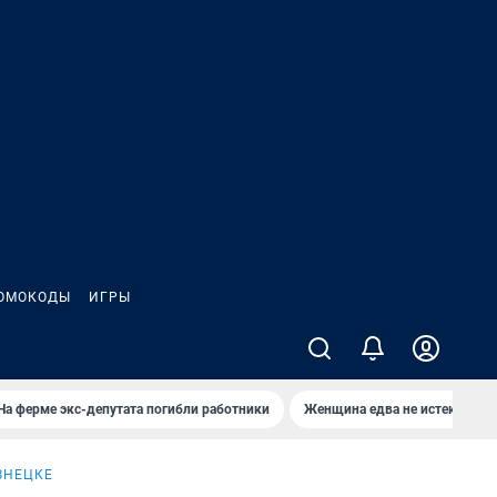
ОМОКОДЫ
ИГРЫ
На ферме экс-депутата погибли работники
Женщина едва не истекла кро
ЗНЕЦКЕ