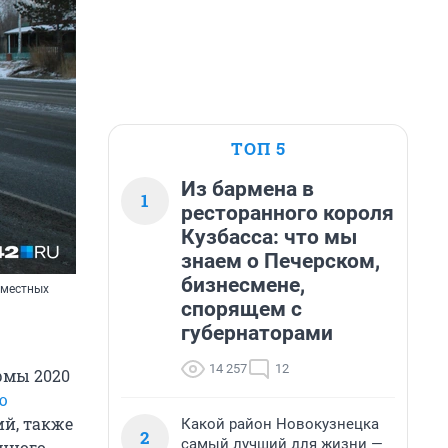
ТОП 5
Из бармена в
1
ресторанного короля
Кузбасса: что мы
знаем о Печерском,
бизнесмене,
 местных
спорящем с
губернаторами
14 257
12
рмы 2020
ю
ий, также
Какой район Новокузнецка
2
самый лучший для жизни —
нного