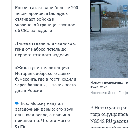
Россию атаковали больше 200
тысяч дронов, а Беларусь
стягивает войска к
украинской границе: главное
об СВО за неделю
Лицевая гладь для чайников:
гайд от набора петель до
первого готового изделия
«Жила тут интеллигенция».
История сибирского дома-
бумеранга, где в гости ходили
Новому подрядчику тр
через балконы, — таких всего
водителей
два в России
Источник: 
Игорь Епиф
Всю Москву напугал
В Новокузнецке
загадочный взрыв: его звук
года ощущалась
слышали везде, а причина
неизвестна. Что это могло
NGS42.RU расск
быть
являющийся рук