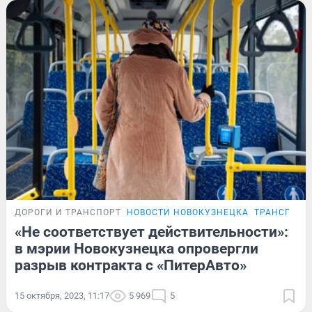
ДОРОГИ И ТРАНСПОРТ
НОВОСТИ НОВОКУЗНЕЦКА
ТРАНСПОРТ
«Не соответствует действительности»:
в мэрии Новокузнецка опровергли
разрыв контракта с «ПитерАвто»
15 октября, 2023, 11:17
5 969
5