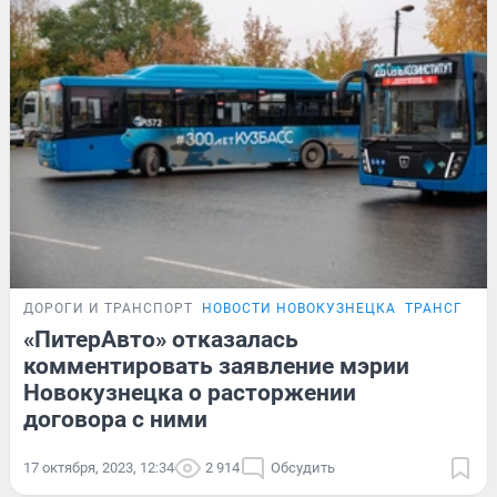
ДОРОГИ И ТРАНСПОРТ
НОВОСТИ НОВОКУЗНЕЦКА
ТРАНСПОРТ
«ПитерАвто» отказалась
комментировать заявление мэрии
Новокузнецка о расторжении
договора с ними
17 октября, 2023, 12:34
2 914
Обсудить