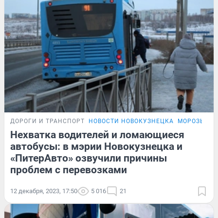
ДОРОГИ И ТРАНСПОРТ
НОВОСТИ НОВОКУЗНЕЦКА
МОРОЗЫ В 
Нехватка водителей и ломающиеся
автобусы: в мэрии Новокузнецка и
«ПитерАвто» озвучили причины
проблем с перевозками
12 декабря, 2023, 17:50
5 016
21