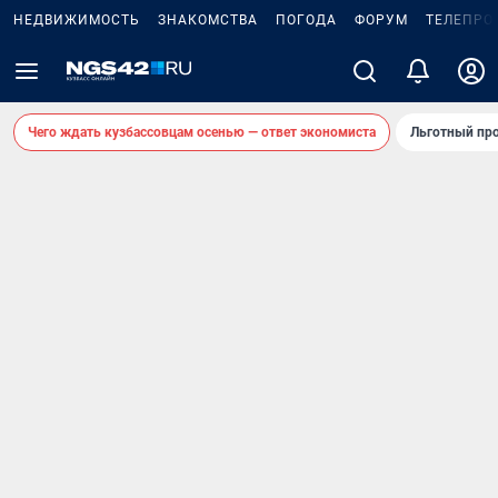
НЕДВИЖИМОСТЬ
ЗНАКОМСТВА
ПОГОДА
ФОРУМ
ТЕЛЕПРО
Чего ждать кузбассовцам осенью — ответ экономиста
Льготный про