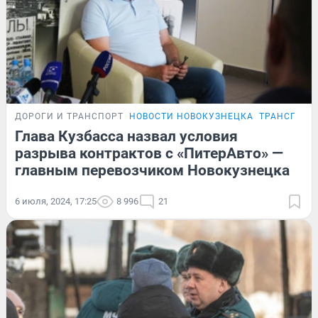
ДОРОГИ И ТРАНСПОРТ
НОВОСТИ НОВОКУЗНЕЦКА
ТРАНСПОРТ
Глава Кузбасса назвал условия
разрыва контрактов с «ПитерАвто» —
главным перевозчиком Новокузнецка
6 июля, 2024, 17:25
8 996
21