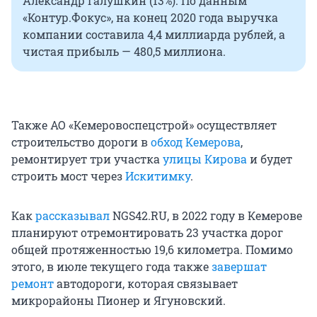
Александр Галушкин (13%). По данным
«Контур.Фокус», на конец 2020 года выручка
компании составила 4,4 миллиарда рублей, а
чистая прибыль — 480,5 миллиона.
Также АО «Кемеровоспецстрой» осуществляет
строительство дороги в
обход Кемерова
,
ремонтирует три участка
улицы Кирова
и будет
строить мост через
Искитимку
.
Как
рассказывал
NGS42.RU, в 2022 году в Кемерове
планируют отремонтировать 23 участка дорог
общей протяженностью 19,6 километра. Помимо
этого, в июле текущего года также
завершат
ремонт
автодороги, которая связывает
микрорайоны Пионер и Ягуновский.