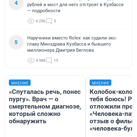
4
рублей и мост для него отстроят в Кузбассе
— подробности
6 256
5
Наручники вместо Rolex: как судили экс-
5
главу Минздрава Кузбасса и бывшего
миллионера Дмитрия Беглова
4 988
15
МНЕНИЕ
МНЕНИЕ
«Спуталась речь, понес
Колобок-колобо
пургу». Врач — о
тебя боюсь! Ра
смертельном диагнозе,
отложили прок
который сложно
«Человека-пау
обнаружить
отзыв о фильм
«человека-бул