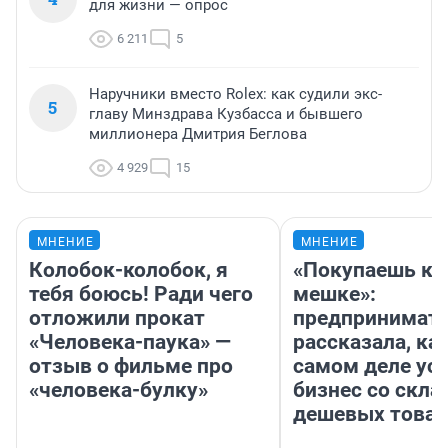
для жизни — опрос
6 211
5
Наручники вместо Rolex: как судили экс-
5
главу Минздрава Кузбасса и бывшего
миллионера Дмитрия Беглова
4 929
15
МНЕНИЕ
МНЕНИЕ
Колобок-колобок, я
«Покупаешь ко
тебя боюсь! Ради чего
мешке»:
отложили прокат
предпринимат
«Человека-паука» —
рассказала, как
отзыв о фильме про
самом деле ус
«человека-булку»
бизнес со скл
дешевых това