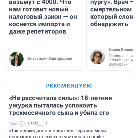
возьмут с 4000. Что
пургу». Врач — 
нам готовит новый
смертельном д
налоговый закон — он
который слож
коснется импорта и
обнаружить
даже репетиторов
Ирина Волкова
Главврач клини
Анастасия Завгородняя
«Реабилитация 
Волковой»
РЕКОМЕНДУЕМ
«Не рассчитала силы»: 18-летняя
ужурка пыталась успокоить
трехмесячного сына и убила его
1 час
1 535
6
«Так неожиданно и приятно». Героиня мема
вспомнила о съемках с гуру пикапа в кафе