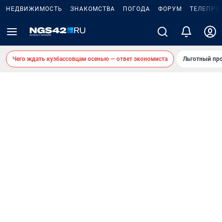
НЕДВИЖИМОСТЬ
ЗНАКОМСТВА
ПОГОДА
ФОРУМ
ТЕЛЕПРО
Чего ждать кузбассовцам осенью — ответ экономиста
Льготный про