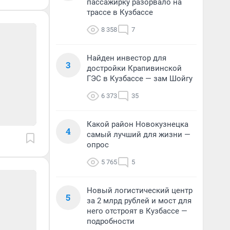
пассажирку разорвало на
трассе в Кузбассе
8 358
7
Найден инвестор для
3
достройки Крапивинской
ГЭС в Кузбассе — зам Шойгу
6 373
35
Какой район Новокузнецка
4
самый лучший для жизни —
опрос
5 765
5
Новый логистический центр
5
за 2 млрд рублей и мост для
него отстроят в Кузбассе —
подробности