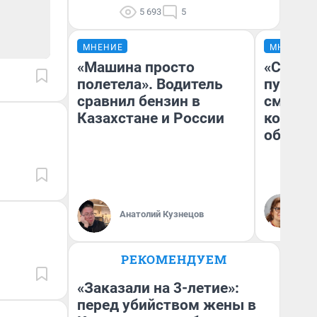
5 693
5
МНЕНИЕ
МНЕНИЕ
«Машина просто
«Спутал
полетела». Водитель
пургу».
сравнил бензин в
смерте
Казахстане и России
которы
обнару
Ир
Гл
Анатолий Кузнецов
«Р
Во
РЕКОМЕНДУЕМ
«Заказали на 3-летие»:
перед убийством жены в