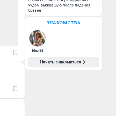
врачи спасли екатеринбурженку,
чудом выжившую после падения
бревен
ЗНАКОМСТВА
irina
,
64
Начать знакомиться