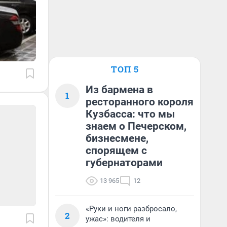
ТОП 5
Из бармена в
1
ресторанного короля
Кузбасса: что мы
знаем о Печерском,
бизнесмене,
спорящем с
губернаторами
13 965
12
«Руки и ноги разбросало,
2
ужас»: водителя и