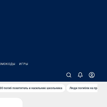
ОМОКОДЫ
ИГРЫ
ВО погиб похититель и насильник школьника
Люди погибли на предприя