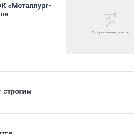
ФК «Металлург-
млн
т строгим
ется