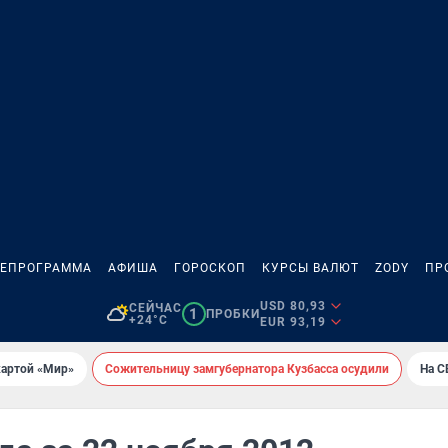
ЛЕПРОГРАММА
АФИША
ГОРОСКОП
КУРСЫ ВАЛЮТ
ZODY
ПР
USD 80,93
СЕЙЧАС
1
ПРОБКИ
+24°C
EUR 93,19
картой «Мир»
Сожительницу замгубернатора Кузбасса осудили
На С