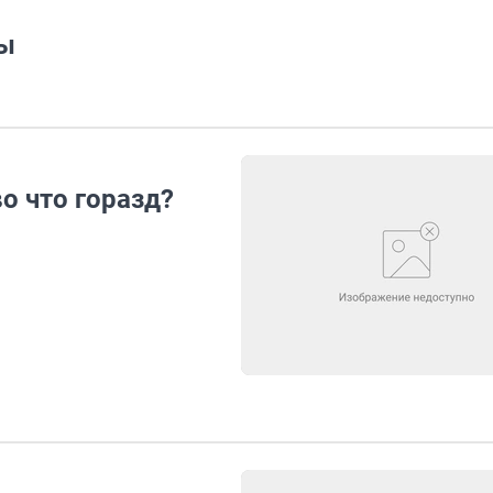
ры
о что горазд?