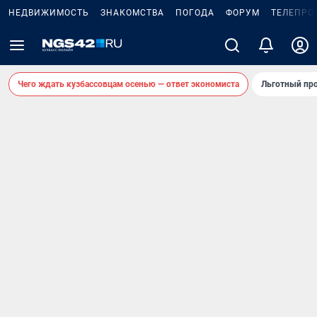
НЕДВИЖИМОСТЬ
ЗНАКОМСТВА
ПОГОДА
ФОРУМ
ТЕЛЕПРО
Чего ждать кузбассовцам осенью — ответ экономиста
Льготный про