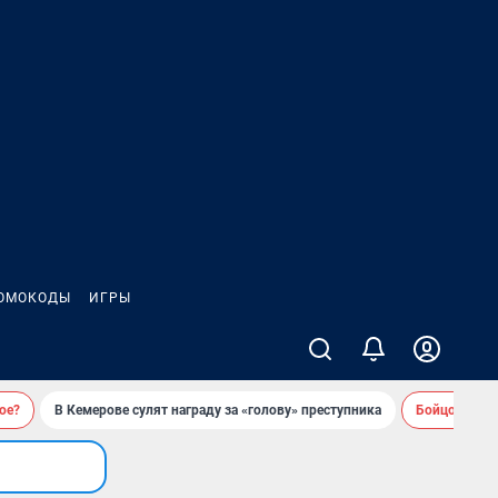
ОМОКОДЫ
ИГРЫ
ое?
В Кемерове сулят награду за «голову» преступника
Бойцовский 