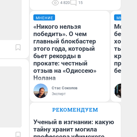
4 820
15
МНЕНИЕ
МНЕНИЕ
«Никого нельзя
Мой ба
победить». О чем
береже
главный блокбастер
хотела 
этого года, который
тысяч,
бьет рекорды в
кредит,
прокате: честный
приеха
отзыв на «Одиссею»
безопа
Нолана
Стас Соколов
Кс
Эксперт
Ав
РЕКОМЕНДУЕМ
Ученый в изгнании: какую
тайну хранит могила
профессора уфимского