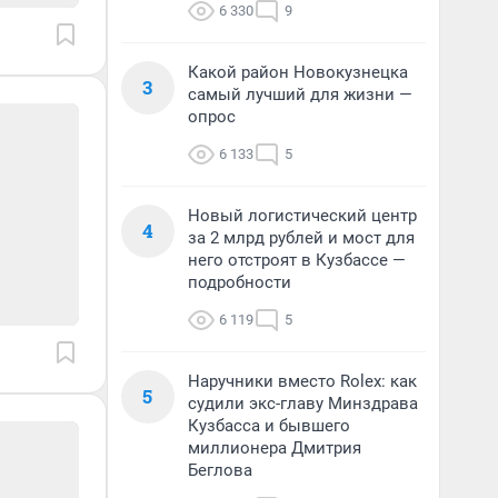
6 330
9
Какой район Новокузнецка
3
самый лучший для жизни —
опрос
6 133
5
Новый логистический центр
4
за 2 млрд рублей и мост для
него отстроят в Кузбассе —
подробности
6 119
5
Наручники вместо Rolex: как
5
судили экс-главу Минздрава
Кузбасса и бывшего
миллионера Дмитрия
Беглова