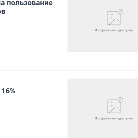
на пользование
ов
 16%