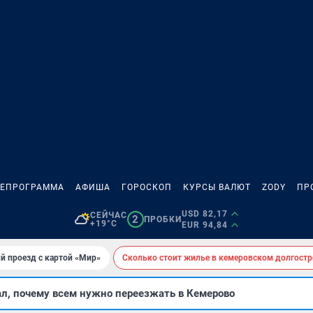
ЛЕПРОГРАММА
АФИША
ГОРОСКОП
КУРСЫ ВАЛЮТ
ZODY
ПР
USD 82,17
СЕЙЧАС
2
ПРОБКИ
+19°C
EUR 94,84
й проезд с картой «Мир»
Сколько стоит жилье в кемеровском долгостр
ал, почему всем нужно переезжать в Кемерово