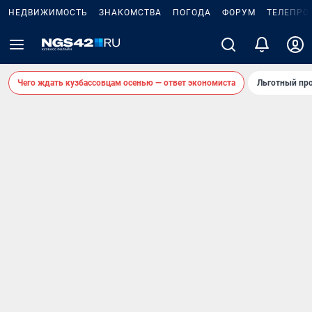
НЕДВИЖИМОСТЬ
ЗНАКОМСТВА
ПОГОДА
ФОРУМ
ТЕЛЕПРО
Чего ждать кузбассовцам осенью — ответ экономиста
Льготный про