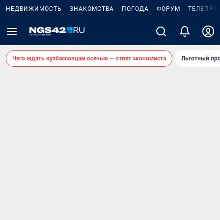
НЕДВИЖИМОСТЬ
ЗНАКОМСТВА
ПОГОДА
ФОРУМ
ТЕЛЕПРО
Чего ждать кузбассовцам осенью — ответ экономиста
Льготный про