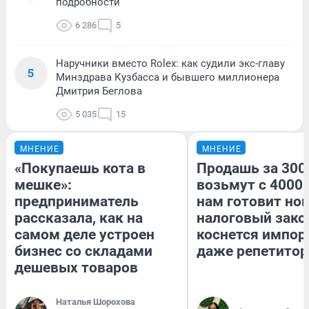
подробности
6 286
5
Наручники вместо Rolex: как судили экс-главу
5
Минздрава Кузбасса и бывшего миллионера
Дмитрия Беглова
5 035
15
МНЕНИЕ
МНЕНИЕ
«Покупаешь кота в
Продашь за 3000
мешке»:
возьмут с 4000.
предприниматель
нам готовит но
рассказала, как на
налоговый зако
самом деле устроен
коснется импор
бизнес со складами
даже репетитор
дешевых товаров
Наталья Шорохова