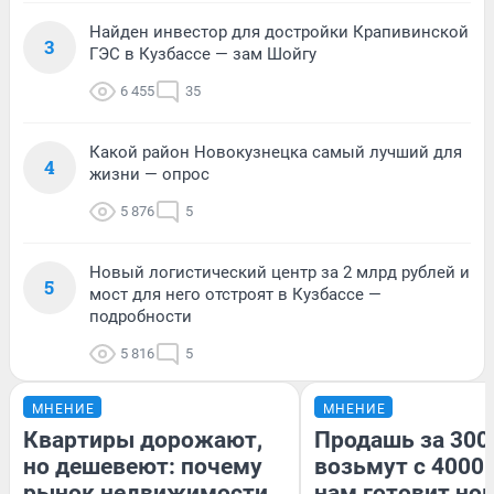
Найден инвестор для достройки Крапивинской
3
ГЭС в Кузбассе — зам Шойгу
6 455
35
Какой район Новокузнецка самый лучший для
4
жизни — опрос
5 876
5
Новый логистический центр за 2 млрд рублей и
5
мост для него отстроят в Кузбассе —
подробности
5 816
5
МНЕНИЕ
МНЕНИЕ
Квартиры дорожают,
Продашь за 3000
но дешевеют: почему
возьмут с 4000.
рынок недвижимости
нам готовит но