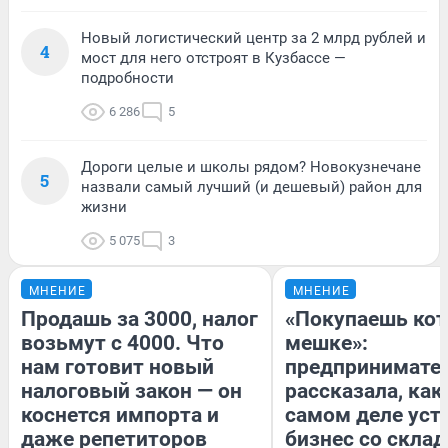
Новый логистический центр за 2 млрд рублей и
4
мост для него отстроят в Кузбассе —
подробности
6 286
5
Дороги целые и школы рядом? Новокузнечане
5
назвали самый лучший (и дешевый) район для
жизни
5 075
3
МНЕНИЕ
МНЕНИЕ
Продашь за 3000, налог
«Покупаешь кот
возьмут с 4000. Что
мешке»:
нам готовит новый
предпринимате
налоговый закон — он
рассказала, как
коснется импорта и
самом деле уст
даже репетиторов
бизнес со скла