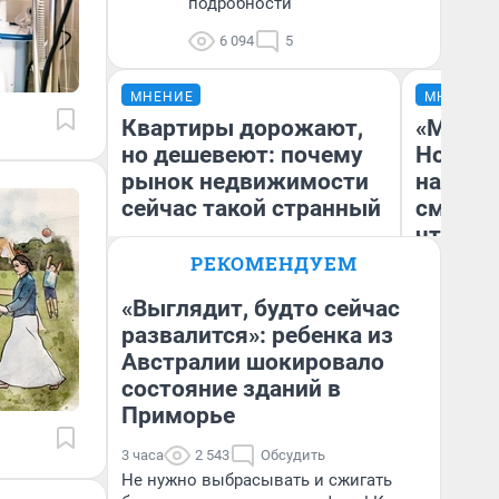
подробности
6 094
5
МНЕНИЕ
МНЕНИЕ
Квартиры дорожают,
«Мы ви
но дешевеют: почему
Нолана
рынок недвижимости
настро
сейчас такой странный
смотре
чтобы 
выгляд
РЕКОМЕНДУЕМ
«Выглядит, будто сейчас
развалится»: ребенка из
Екатерина Торопова
Австралии шокировало
На
директор агентства
недвижимости
состояние зданий в
Приморье
3 часа
2 543
Обсудить
Не нужно выбрасывать и сжигать