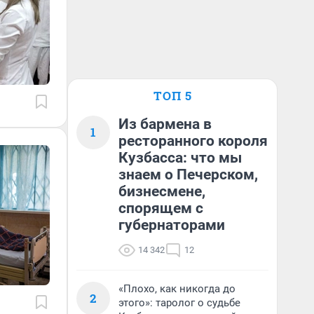
ТОП 5
Из бармена в
1
ресторанного короля
Кузбасса: что мы
знаем о Печерском,
бизнесмене,
спорящем с
губернаторами
14 342
12
«Плохо, как никогда до
2
этого»: таролог о судьбе