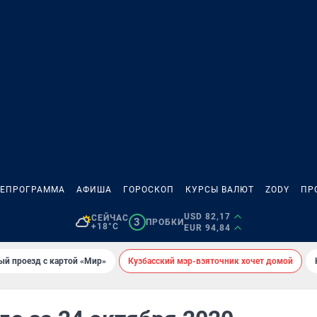
ЛЕПРОГРАММА
АФИША
ГОРОСКОП
КУРСЫ ВАЛЮТ
ZODY
ПР
USD 82,17
СЕЙЧАС
3
ПРОБКИ
+18°C
EUR 94,84
ый проезд с картой «Мир»
Кузбасский мэр-взяточник хочет домой