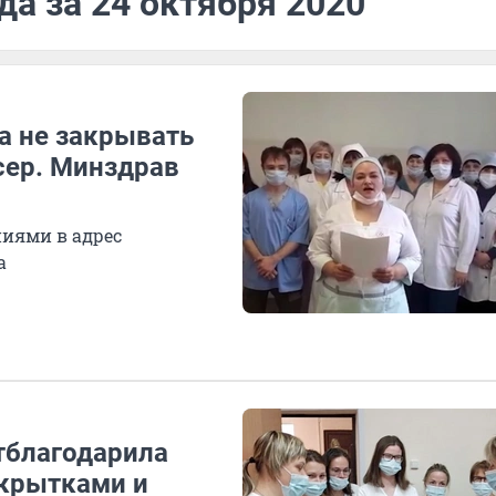
да за 24 октября 2020
а не закрывать
сер. Минздрав
иями в адрес
а
тблагодарила
ткрытками и