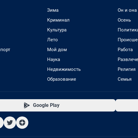
Зима
Он и она
Криминал
Осень
Культура
Политик
Лето
Происше
спорт
Мой дом
Работа
Наука
Развлеч
Недвижимость
Религия
Образование
Семья
Google Play