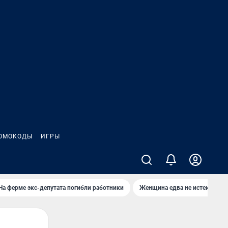
ОМОКОДЫ
ИГРЫ
На ферме экс-депутата погибли работники
Женщина едва не истекла кро