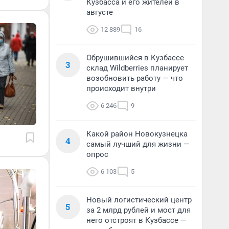
Кузбасса и его жителей в
августе
12 889
16
Обрушившийся в Кузбассе
3
склад Wildberries планирует
возобновить работу — что
происходит внутри
6 246
9
Какой район Новокузнецка
4
самый лучший для жизни —
опрос
6 103
5
Новый логистический центр
5
за 2 млрд рублей и мост для
него отстроят в Кузбассе —