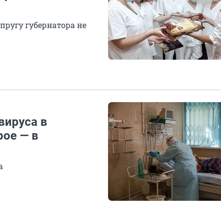
упругу губернатора не
вируса в
рое — в
а