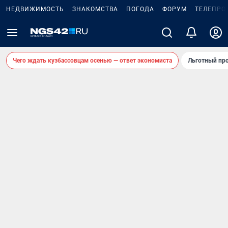
НЕДВИЖИМОСТЬ
ЗНАКОМСТВА
ПОГОДА
ФОРУМ
ТЕЛЕПРО
Чего ждать кузбассовцам осенью — ответ экономиста
Льготный про