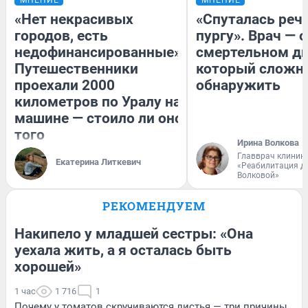
МНЕНИЕ
МНЕНИЕ
«Нет некрасивых
«Спуталась речь
городов, есть
пургу». Врач — о
недофинансированные».
смертельном ди
Путешественники
который сложн
проехали 2000
обнаружить
километров по Уралу на
машине — стоило ли оно
того
Ирина Волкова
Главврач клиник
Екатерина Литкевич
«Реабилитация д
Волковой»
РЕКОМЕНДУЕМ
Накипело у младшей сестры: «Она
уехала жить, а я осталась быть
хорошей»
1 час
1 716
1
Почему у томатов скручиваются листья — три причины