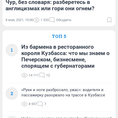
Чур, без словаря: разберетесь в
англицизмах или гори они огнем?
8 мая, 2021, 10:00
1 333
Обсудить
ТОП 5
Из бармена в ресторанного
1
короля Кузбасса: что мы знаем о
Печерском, бизнесмене,
спорящем с губернаторами
14 111
12
«Руки и ноги разбросало, ужас»: водителя и
2
пассажирку разорвало на трассе в Кузбассе
8 557
7