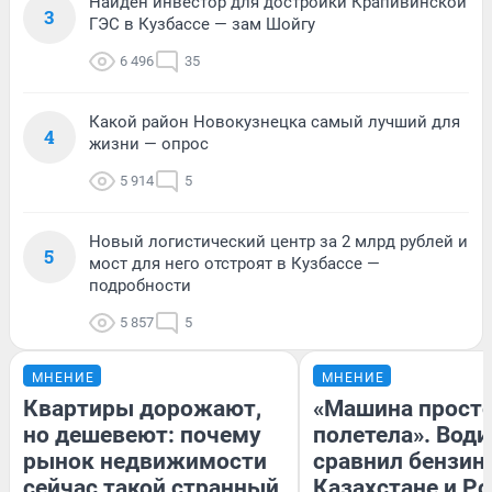
Найден инвестор для достройки Крапивинской
3
ГЭС в Кузбассе — зам Шойгу
6 496
35
Какой район Новокузнецка самый лучший для
4
жизни — опрос
5 914
5
Новый логистический центр за 2 млрд рублей и
5
мост для него отстроят в Кузбассе —
подробности
5 857
5
МНЕНИЕ
МНЕНИЕ
Квартиры дорожают,
«Машина прост
но дешевеют: почему
полетела». Води
рынок недвижимости
сравнил бензин
сейчас такой странный
Казахстане и Р