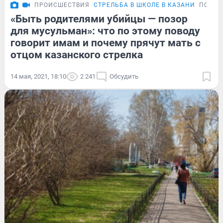
ПРОИСШЕСТВИЯ
СТРЕЛЬБА В ШКОЛЕ В КАЗАНИ
ПОДРО
«Быть родителями убийцы — позор
для мусульман»: что по этому поводу
говорит имам и почему прячут мать с
отцом казанского стрелка
14 мая, 2021, 18:10
2 241
Обсудить