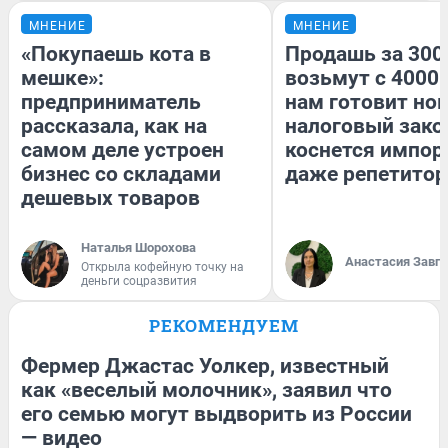
МНЕНИЕ
МНЕНИЕ
«Покупаешь кота в
Продашь за 3000
мешке»:
возьмут с 4000.
предприниматель
нам готовит но
рассказала, как на
налоговый зако
самом деле устроен
коснется импор
бизнес со складами
даже репетитор
дешевых товаров
Наталья Шорохова
Анастасия Завг
Открыла кофейную точку на
деньги соцразвития
РЕКОМЕНДУЕМ
Фермер Джастас Уолкер, известный
как «веселый молочник», заявил что
его семью могут выдворить из России
— видео