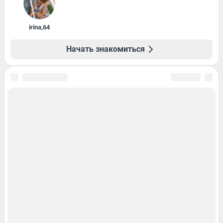
irina
,
64
Начать знакомиться