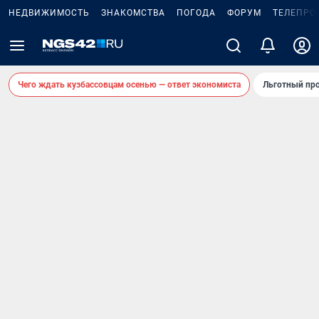
НЕДВИЖИМОСТЬ
ЗНАКОМСТВА
ПОГОДА
ФОРУМ
ТЕЛЕПРО
Чего ждать кузбассовцам осенью — ответ экономиста
Льготный про