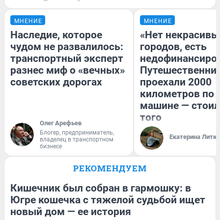
МНЕНИЕ
МНЕНИЕ
Наследие, которое
«Нет некрасивы
чудом не развалилось:
городов, есть
транспортный эксперт
недофинансиро
разнес миф о «вечных»
Путешественни
советских дорогах
проехали 2000
километров по 
машине — стоил
того
Олег Арефьев
Блогер, предприниматель,
Екатерина Литк
владелец в транспортном
бизнесе
РЕКОМЕНДУЕМ
Кишечник был собран в гармошку: в
Югре кошечка с тяжелой судьбой ищет
новый дом — ее история