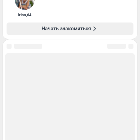
irina
,
64
Начать знакомиться