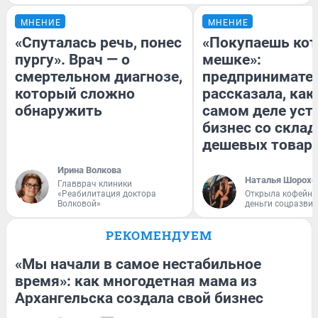
МНЕНИЕ
МНЕНИЕ
«Спуталась речь, понес
«Покупаешь кот
пургу». Врач — о
мешке»:
смертельном диагнозе,
предпринимате
который сложно
рассказала, как
обнаружить
самом деле уст
бизнес со скла
дешевых товар
Ирина Волкова
Наталья Шорохо
Главврач клиники
«Реабилитация доктора
Открыла кофейну
Волковой»
деньги соцразви
РЕКОМЕНДУЕМ
«Мы начали в самое нестабильное
время»: как многодетная мама из
Архангельска создала свой бизнес