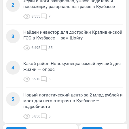
«Руки и ноги разбросало, ужас»: водителя и
2
пассажирку разорвало на трассе в Кузбассе
8 555
7
Найден инвестор для достройки Крапивинской
3
ГЭС в Кузбассе — зам Шойгу
6 495
35
Какой район Новокузнецка самый лучший для
4
жизни — опрос
5 913
5
Новый логистический центр за 2 млрд рублей и
5
мост для него отстроят в Кузбассе —
подробности
5 856
5