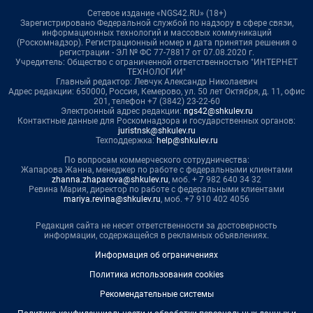
Сетевое издание «NGS42.RU» (18+)
Зарегистрировано Федеральной службой по надзору в сфере связи,
информационных технологий и массовых коммуникаций
(Роскомнадзор). Регистрационный номер и дата принятия решения о
регистрации - ЭЛ № ФС 77-78817 от 07.08.2020 г.
Учредитель: Общество с ограниченной ответственностью "ИНТЕРНЕТ
ТЕХНОЛОГИИ"
Главный редактор: Левчук Александр Николаевич
Адрес редакции: 650000, Россия, Кемерово, ул. 50 лет Октября, д. 11, офис
201, телефон +7 (3842) 23-22-60
Электронный адрес редакции:
ngs42@shkulev.ru
Контактные данные для Роскомнадзора и государственных органов:
juristnsk@shkulev.ru
Техподдержка:
help@shkulev.ru
По вопросам коммерческого сотрудничества:
Жапарова Жанна, менеджер по работе с федеральными клиентами
zhanna.zhaparova@shkulev.ru
, моб. + 7 982 640 34 32
Ревина Мария, директор по работе с федеральными клиентами
mariya.revina@shkulev.ru
, моб. +7 910 402 4056
Редакция сайта не несет ответственности за достоверность
информации, содержащейся в рекламных объявлениях.
Информация об ограничениях
Политика использования cookies
Рекомендательные системы