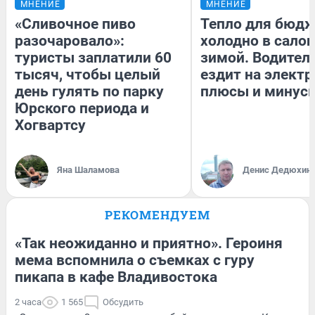
МНЕНИЕ
МНЕНИЕ
«Сливочное пиво
Тепло для бюдж
разочаровало»:
холодно в сало
туристы заплатили 60
зимой. Водитель
тысяч, чтобы целый
ездит на электр
день гулять по парку
плюсы и минус
Юрского периода и
Хогвартсу
Яна Шаламова
Денис Дедюхин
РЕКОМЕНДУЕМ
«Так неожиданно и приятно». Героиня
мема вспомнила о съемках с гуру
пикапа в кафе Владивостока
2 часа
1 565
Обсудить