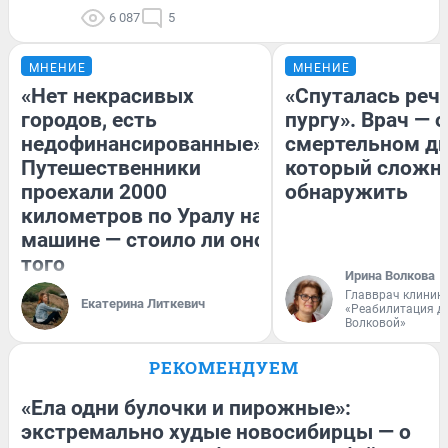
6 087
5
МНЕНИЕ
МНЕНИЕ
«Нет некрасивых
«Спуталась речь
городов, есть
пургу». Врач — о
недофинансированные».
смертельном ди
Путешественники
который сложн
проехали 2000
обнаружить
километров по Уралу на
машине — стоило ли оно
того
Ирина Волкова
Главврач клиник
Екатерина Литкевич
«Реабилитация д
Волковой»
РЕКОМЕНДУЕМ
«Ела одни булочки и пирожные»:
экстремально худые новосибирцы — о