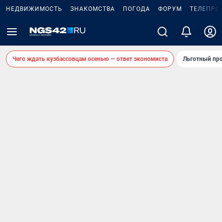
НЕДВИЖИМОСТЬ
ЗНАКОМСТВА
ПОГОДА
ФОРУМ
ТЕЛЕПРО
Чего ждать кузбассовцам осенью — ответ экономиста
Льготный про