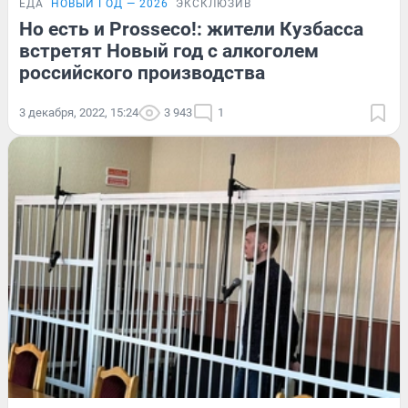
ЕДА
НОВЫЙ ГОД — 2026
ЭКСКЛЮЗИВ
Но есть и Prosseco!: жители Кузбасса
встретят Новый год с алкоголем
российского производства
3 декабря, 2022, 15:24
3 943
1