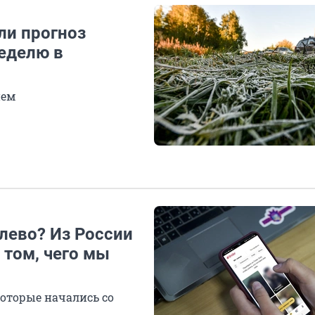
ли прогноз
еделю в
нем
лево? Из России
о том, чего мы
оторые начались со