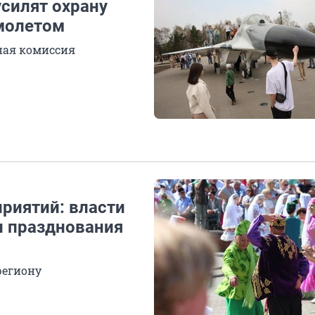
силят охрану
амолетом
ная комиссия
риятий: власти
и празднования
региону