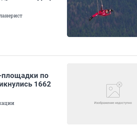
ланерист
д-площадки по
икнулись 1662
икации