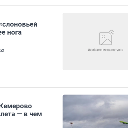
 «слоновьей
ее нога
ию
 Кемерово
лета — в чем