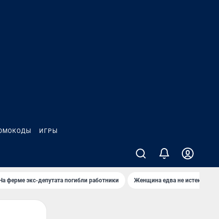
ОМОКОДЫ
ИГРЫ
На ферме экс-депутата погибли работники
Женщина едва не истекла кро