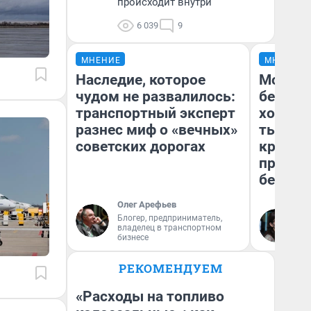
происходит внутри
6 039
9
МНЕНИЕ
МНЕНИЕ
Наследие, которое
Мой ба
чудом не развалилось:
береже
транспортный эксперт
хотела 
разнес миф о «вечных»
тысяч,
советских дорогах
кредит,
приеха
безопа
Олег Арефьев
Блогер, предприниматель,
Кс
владелец в транспортном
Ав
бизнесе
РЕКОМЕНДУЕМ
«Расходы на топливо