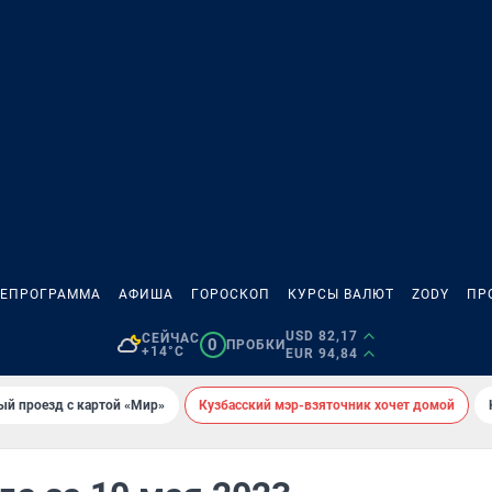
ЛЕПРОГРАММА
АФИША
ГОРОСКОП
КУРСЫ ВАЛЮТ
ZODY
ПР
USD 82,17
СЕЙЧАС
0
ПРОБКИ
+14°C
EUR 94,84
ый проезд с картой «Мир»
Кузбасский мэр-взяточник хочет домой