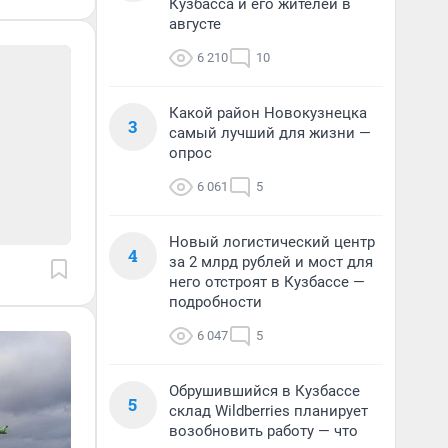
Кузбасса и его жителей в
августе
6 210
10
Какой район Новокузнецка
3
самый лучший для жизни —
опрос
6 061
5
Новый логистический центр
4
за 2 млрд рублей и мост для
него отстроят в Кузбассе —
подробности
6 047
5
Обрушившийся в Кузбассе
5
склад Wildberries планирует
возобновить работу — что