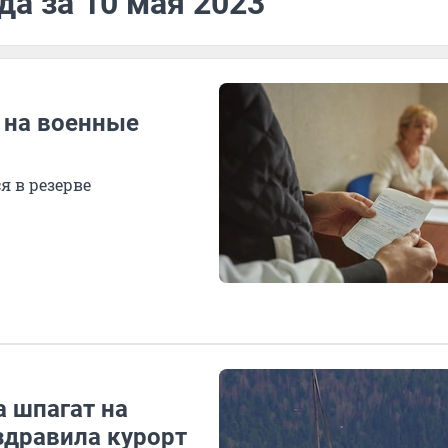
да за 10 мая 2023
 на военные
 в резерве
а шпагат на
здравила курорт