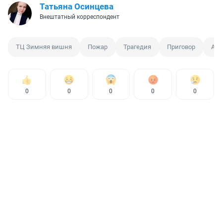
Татьяна Осинцева
Внештатный корреспондент
ТЦ Зимняя вишня
Пожар
Трагедия
Приговор
Аре
0
0
0
0
0