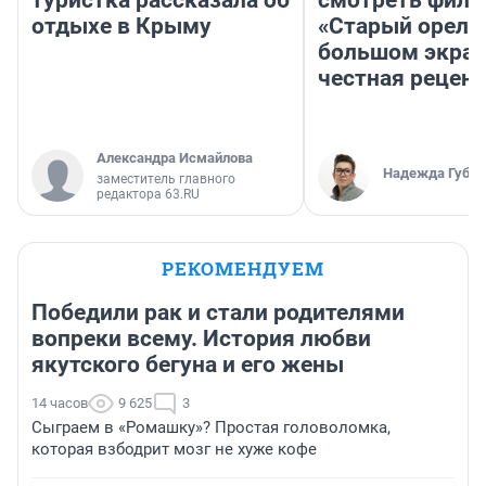
туристка рассказала об
смотреть фил
отдыхе в Крыму
«Старый орел» 
большом экран
честная рецен
Александра Исмайлова
Надежда Губар
заместитель главного
редактора 63.RU
РЕКОМЕНДУЕМ
Победили рак и стали родителями
вопреки всему. История любви
якутского бегуна и его жены
14 часов
9 625
3
Сыграем в «Ромашку»? Простая головоломка,
которая взбодрит мозг не хуже кофе