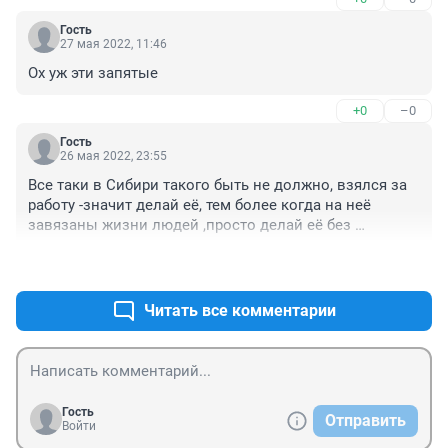
же и в скорую.
Гость
27 мая 2022, 11:46
Ох уж эти запятые
+0
–0
Гость
26 мая 2022, 23:55
Все таки в Сибири такого быть не должно, взялся за 
работу -значит делай её, тем более когда на неё 
завязаны жизни людей ,просто делай её без 
геройства так как должен и все. И проблем будет 
+0
–0
меньше у всех ,органы будут самоочищаться ,а 
общество оздоравливаться.
Читать все комментарии
Гость
Отправить
Войти