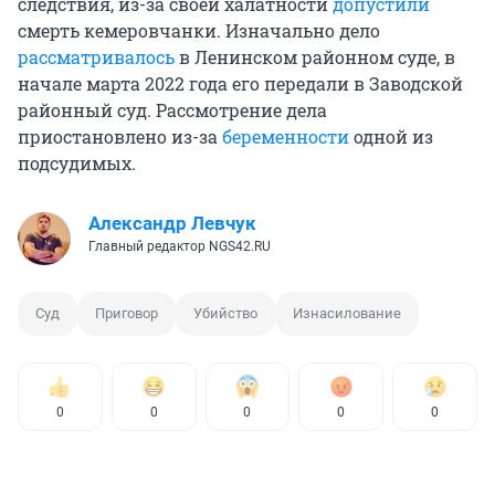
следствия, из-за своей халатности
допустили
смерть кемеровчанки. Изначально дело
рассматривалось
в Ленинском районном суде, в
начале марта 2022 года его передали в Заводской
районный суд. Рассмотрение дела
приостановлено из-за
беременности
одной из
подсудимых.
Александр Левчук
Главный редактор NGS42.RU
Суд
Приговор
Убийство
Изнасилование
0
0
0
0
0