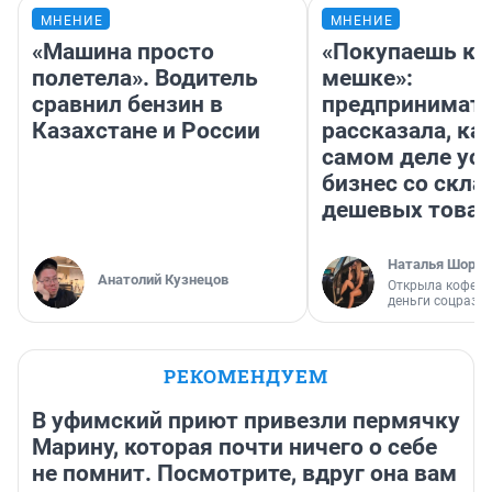
МНЕНИЕ
МНЕНИЕ
«Машина просто
«Покупаешь ко
полетела». Водитель
мешке»:
сравнил бензин в
предпринимат
Казахстане и России
рассказала, как
самом деле ус
бизнес со скл
дешевых това
Наталья Шорох
Анатолий Кузнецов
Открыла кофейн
деньги соцразв
РЕКОМЕНДУЕМ
В уфимский приют привезли пермячку
Марину, которая почти ничего о себе
не помнит. Посмотрите, вдруг она вам