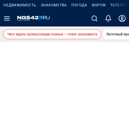
НЕДВИЖИМОСТЬ
ЗНАКОМСТВА
ПОГОДА
ФОРУМ
ТЕЛЕПРО
Чего ждать кузбассовцам осенью — ответ экономиста
Льготный про