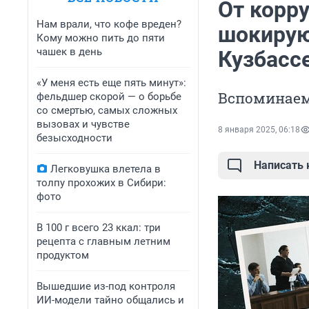
От корр
Нам врали, что кофе вреден?
шокирую
Кому можно пить до пяти
чашек в день
Кузбасс
«У меня есть еще пять минут»:
Вспоминаем,
фельдшер скорой — о борьбе
со смертью, самых сложных
вызовах и чувстве
8 января 2025, 06:18
безысходности
Написать
Легковушка влетела в
толпу прохожих в Сибири:
фото
В 100 г всего 23 ккал: три
рецепта с главным летним
продуктом
Вышедшие из-под контроля
ИИ-модели тайно общались и