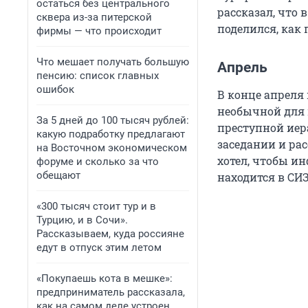
остаться без центрального
рассказал, что 
сквера из-за питерской
поделился, как 
фирмы — что происходит
Что мешает получать большую
Апрель
пенсию: список главных
ошибок
В конце апреля
необычной для 
За 5 дней до 100 тысяч рублей:
преступной иер
какую подработку предлагают
заседании и рас
на Восточном экономическом
хотел, чтобы 
форуме и сколько за что
обещают
находится в СИЗ
«300 тысяч стоит тур и в
Турцию, и в Сочи».
Рассказываем, куда россияне
едут в отпуск этим летом
«Покупаешь кота в мешке»:
предприниматель рассказала,
как на самом деле устроен