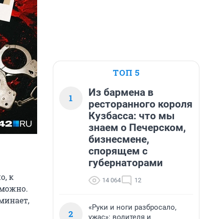
ТОП 5
Из бармена в
1
ресторанного короля
Кузбасса: что мы
знаем о Печерском,
бизнесмене,
спорящем с
губернаторами
о, к
14 064
12
зможно.
минает,
«Руки и ноги разбросало,
2
ужас»: водителя и