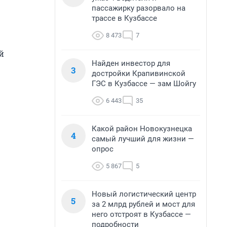
пассажирку разорвало на
трассе в Кузбассе
8 473
7
й
Найден инвестор для
3
достройки Крапивинской
ГЭС в Кузбассе — зам Шойгу
6 443
35
Какой район Новокузнецка
4
самый лучший для жизни —
опрос
5 867
5
Новый логистический центр
5
за 2 млрд рублей и мост для
него отстроят в Кузбассе —
подробности