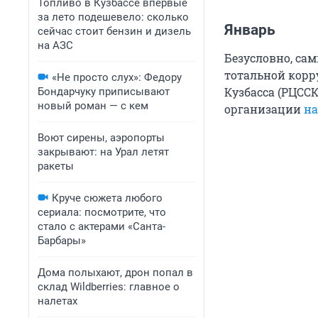
Топливо в Кузбассе впервые
за лето подешевело: сколько
Январь
сейчас стоит бензин и дизель
на АЗС
Безусловно, са
тотальной корр
«Не просто слух»: Федору
Кузбасса (РЦССК
Бондарчуку приписывают
новый роман — с кем
организации
на
Воют сирены, аэропорты
закрывают: на Урал летят
ракеты
Круче сюжета любого
сериала: посмотрите, что
стало с актерами «Санта-
Барбары»
Дома полыхают, дрон попал в
склад Wildberries: главное о
налетах