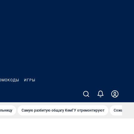
ОМОКОДЫ
ИГРЫ
ольницу
Самую разбитую общагу КемГУ отремонтируют
Сожительни