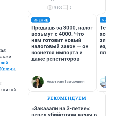
5 806
5
МНЕНИЕ
МНЕНИ
Продашь за 3000, налог
Тепло
возьмут с 4000. Что
холод
нам готовит новый
зимой
налоговый закон — он
ездит
ная
коснется импорта и
плюсы
также
даже репетиторов
олай
 Жижин
.
Анастасия Завгородняя
л
ехникой.
РЕКОМЕНДУЕМ
«Заказали на 3-летие»:
перед убийством жены в