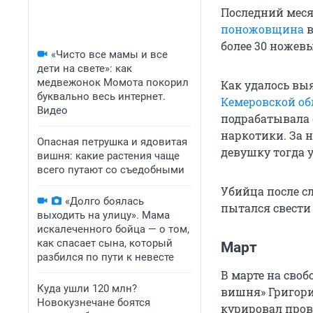
Последний меся
поножовщина
в
более 30 ножев
«Чисто все мамы и все
дети на свете»: как
медвежонок Момота покорил
Как удалось вы
буквально весь интернет.
Кемеровской об
Видео
подрабатывала ф
наркотики. За н
Опасная петрушка и ядовитая
девушку тогда у
вишня: какие растения чаще
всего путают со съедобными
Убийца после сл
«Долго боялась
пытался свести 
выходить на улицу». Мама
искалеченного бойца — о том,
как спасает сына, который
Март
разбился по пути к невесте
В марте на своб
Куда ушли 120 млн?
вишня» Григор
Новокузнечане боятся
курировал пров