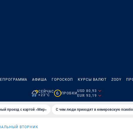
ЛЕПРОГРАММА
АФИША
ГОРОСКОП
КУРСЫ ВАЛЮТ
ZODY
ПР
USD 80,93
СЕЙЧАС
6
ПРОБКИ
+23°C
EUR 93,19
ный проезд с картой «Мир»
С чем люди приходят в кемеровскую психб
НАЛЬНЫЙ ВТОРНИК