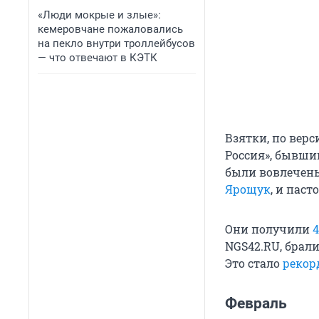
«Люди мокрые и злые»:
кемеровчане пожаловались
на пекло внутри троллейбусов
— что отвечают в КЭТК
Взятки, по верс
Россия», бывши
были вовлечены
Ярощук
, и пас
Они получили
4
NGS42.RU, брал
Это стало
рекор
Февраль