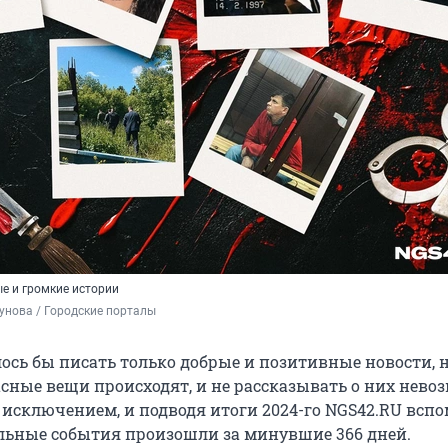
е и громкие истории
унова / Городские порталы 
ось бы писать только добрые и позитивные новости, н
сные вещи происходят, и не рассказывать о них нево
л исключением, и подводя итоги 2024-го NGS42.RU вспо
ьные события произошли за минувшие 366 дней.