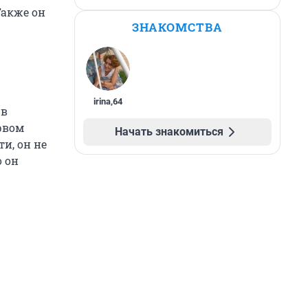
Также он
ЗНАКОМСТВА
irina
,
64
 в
рвом
Начать знакомиться
и, он не
о он