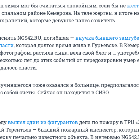
ц зимы мог бы считаться спокойным, если бы не
жест
 спальном районе Кемерова. На теле жертвы в итоге 
ых ранений, которые девушке нанес сожитель.
яснить NGS42.RU, погибшая —
внучка бывшего замгуб
ласти
, которая долгое время жила в Гурьевске. В Кеме
отографом, растила сына, вела свой блог и … употреб
есколько лет до этих событий от передозировки умер 
далось спасти.
учившегося тоже оказался в больнице, предполагалось
с собой счеты. Сейчас он находится в СИЗО.
оду
вышел один из фигурантов
дела по пожару в ТРЦ 
ий Терентьев — бывший пожарный инспектор, которы
ерку печально известного объекта. В интервью NGS42.