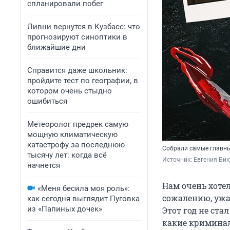
спланировали побег
Ливни вернутся в Кузбасс: что
прогнозируют синоптики в
ближайшие дни
Справится даже школьник:
пройдите тест по географии, в
котором очень стыдно
ошибиться
Метеоролог предрек самую
мощную климатическую
катастрофу за последнюю
Собрали самые главны
тысячу лет: когда всё
Источник: 
Евгения Бик
начнется
Нам очень хотел
«Меня бесила моя роль»:
сожалению, ужа
как сегодня выглядит Пуговка
из «Папиных дочек»
Этот год не ста
какие криминал