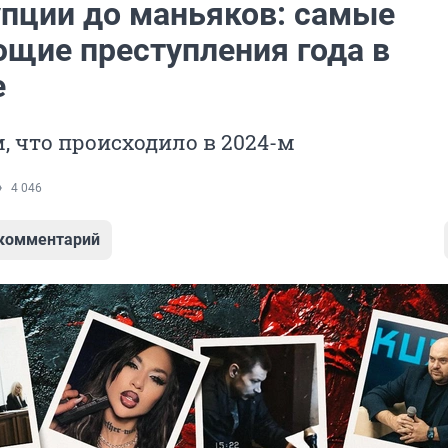
упции до маньяков: самые
щие преступления года в
е
 что происходило в 2024-м
4 046
 комментарий