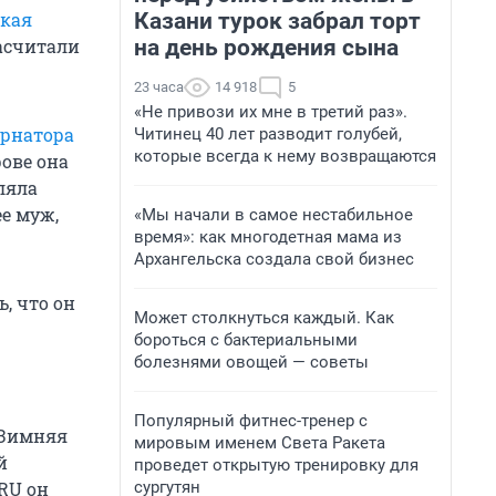
Казани турок забрал торт
кая
на день рождения сына
насчитали
23 часа
14 918
5
«Не привози их мне в третий раз».
ернатора
Читинец 40 лет разводит голубей,
которые всегда к нему возвращаются
рове она
ляла
ее муж,
«Мы начали в самое нестабильное
время»: как многодетная мама из
Архангельска создала свой бизнес
, что он
Может столкнуться каждый. Как
бороться с бактериальными
болезнями овощей — советы
Популярный фитнес-тренер с
«Зимняя
мировым именем Света Ракета
й
проведет открытую тренировку для
сургутян
RU он