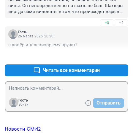
вины. Он непосредственно на шахте не был. Шахтеры 
иногда сами виноваты в том что происходят взрывы. 
Приходят не в трезвом виде, технику безопасности не 
+0
–2
соблюдают. По другим уголовным делам 
прослеживаются случаи что именно шахтеры бывают 
Гость
наркосбытчиками. Что там происходит на шахтах 
26 марта 2025, 20:20
перед взрывами не понятно. Тем кто 
а ковёр и телевизор ему вручат?
непосредственно за шахту отвечал назначили 
реальные сроки наказания. Полагаю приговор 
+1
–0
справедливый. Федяев помогает решать социальные 
проблемы с углем, искупает свою вину перед 
Читать все комментарии
жителями Кузбасса. Другой момент что экология у 
нас стпадает, здоровье людей, которые не имеют 
отношения к угольной отрасли.... Мало кто 
привлекает к ответственности за эти нарушения.
Гость
Отправить
Войти
Новости СМИ2