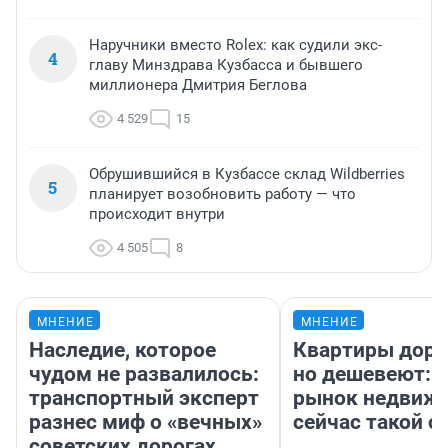
Наручники вместо Rolex: как судили экс-
4
главу Минздрава Кузбасса и бывшего
миллионера Дмитрия Беглова
4 529
15
Обрушившийся в Кузбассе склад Wildberries
5
планирует возобновить работу — что
происходит внутри
4 505
8
МНЕНИЕ
МНЕНИЕ
Наследие, которое
Квартиры дор
чудом не развалилось:
но дешевеют: 
транспортный эксперт
рынок недвиж
разнес миф о «вечных»
сейчас такой 
советских дорогах