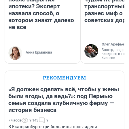
ипотеки? Эксперт
транспортный 
назвала способ, о
разнес миф о 
котором знают далеко
советских доро
не все
Олег Арефьев
Блогер, предпри
Анна Ермакова
владелец в тра
бизнесе
РЕКОМЕНДУЕМ
«Я должен сделать всё, чтобы у жены
были ягоды, да ведь?»: под Пермью
семья создала клубничную ферму —
история бизнеса
7 часов
9 143
9
В Екатеринбурге три больницы проглядели