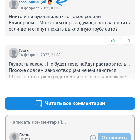
гласВопиющий
18 февраля 2022, 01:06
Никто и не сумлевался что такое родили 
Единоросы... Может им пора задумаца што запретить 
если дети станут нюхать выхлопную трубу авто?
+0
–0
Гость
16 февраля 2022, 21:08
Глупость какая... Не будет газа, найдут растворитель... 
Похоже совсем законотворцам нечем заняться!

Штрафовать нужно родственников за ненадлежащее 
воспитание потомства или привлекать к 
+0
–0
исправительным работам. Снега хватит.
Читать все комментарии
Гость
Отправить
Войти