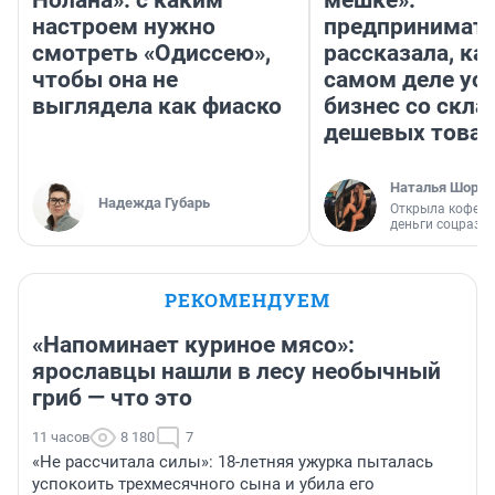
Нолана»: с каким
мешке»:
настроем нужно
предпринимат
смотреть «Одиссею»,
рассказала, как
чтобы она не
самом деле ус
выглядела как фиаско
бизнес со скл
дешевых това
Наталья Шорох
Надежда Губарь
Открыла кофейн
деньги соцразв
РЕКОМЕНДУЕМ
«Напоминает куриное мясо»:
ярославцы нашли в лесу необычный
гриб — что это
11 часов
8 180
7
«Не рассчитала силы»: 18-летняя ужурка пыталась
успокоить трехмесячного сына и убила его