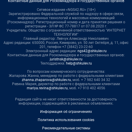
Контактные данные для Роскомнадзора и государственных органов
Сетевое издание «NGS42.RU» (18+)
Зарегистрировано Федеральной службой по надзору в сфере связи,
информационных технологий и массовых коммуникаций
(Роскомнадзор). Регистрационный номер и дата принятия решения о
регистрации - ЭЛ № ФС 77-78817 от 07.08.2020 г.
Учредитель: Общество с ограниченной ответственностью "ИНТЕРНЕТ
ТЕХНОЛОГИИ"
Главный редактор: Левчук Александр Николаевич
Адрес редакции: 650000, Россия, Кемерово, ул. 50 лет Октября, д. 11, офис
201, телефон +7 (3842) 23-22-60
Электронный адрес редакции:
ngs42@shkulev.ru
Контактные данные для Роскомнадзора и государственных органов:
juristnsk@shkulev.ru
Техподдержка:
help@shkulev.ru
По вопросам коммерческого сотрудничества:
Жапарова Жанна, менеджер по работе с федеральными клиентами
zhanna.zhaparova@shkulev.ru
, моб. + 7 982 640 34 32
Ревина Мария, директор по работе с федеральными клиентами
mariya.revina@shkulev.ru
, моб. +7 910 402 4056
Редакция сайта не несет ответственности за достоверность
информации, содержащейся в рекламных объявлениях.
Информация об ограничениях
Политика использования cookies
Рекомендательные системы