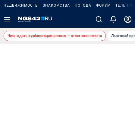
НЕДВИЖИМОСТЬ
ЗНАКОМСТВА
ПОГОДА
ФОРУМ
ТЕЛЕПРО
Чего ждать кузбассовцам осенью — ответ экономиста
Льготный про