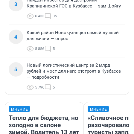
Найден инвестор для достройки
3
Крапивинской ГЭС в Кузбассе — зам Шойгу
6 433
35
Какой район Новокузнецка самый лучший
4
для жизни — опрос
5 856
5
Новый логистический центр за 2 млрд
5
рублей и мост для него отстроят в Кузбассе
— подробности
5 796
5
МНЕНИЕ
МНЕНИЕ
Тепло для бюджета, но
«Сливочное пи
холодно в салоне
разочаровало»
зимой. Водитель 13 лет
туристы запла