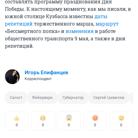
составлять программу празднования Дня
Победы. К настоящему моменту, как мы писали, в
южной столице Кузбасса известны
даты
репетиций
торжественного марша,
маршрут
«Бессмертного полка» и
изменения
в работе
общественного транспорта 9 мая, а также в дни
репетиций.
Игорь Епифанцев
Корреспондент
Салют
Фейерверк
Губернатор
Сергей Цивилев
А
0
0
0
0
0