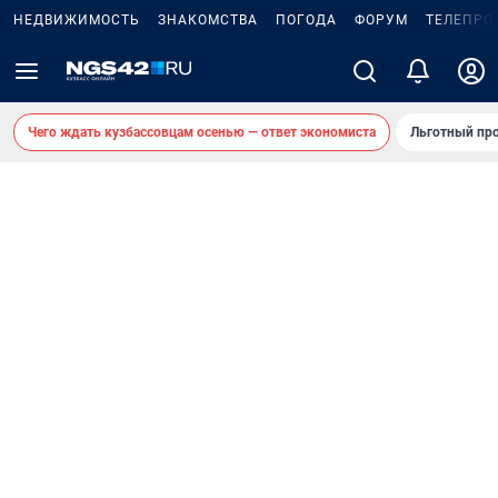
НЕДВИЖИМОСТЬ
ЗНАКОМСТВА
ПОГОДА
ФОРУМ
ТЕЛЕПРО
Чего ждать кузбассовцам осенью — ответ экономиста
Льготный про