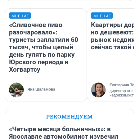
МНЕНИЕ
МНЕНИЕ
«Сливочное пиво
Квартиры дор
разочаровало»:
но дешевеют: 
туристы заплатили 60
рынок недвиж
тысяч, чтобы целый
сейчас такой 
день гулять по парку
Юрского периода и
Хогвартсу
Екатерина Торо
Яна Шаламова
директор агентс
недвижимости
РЕКОМЕНДУЕМ
«Четыре месяца больничных»: в
Ярославле автомобилист изувечил