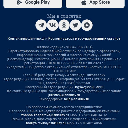
Google Play
App Store
Мы в соцсетях
Контактные данные для Роскомнадзора и государственных органов
Сетевое издание «NGS42.RU» (18+)
Зарегистрировано Федеральной службой по надзору в сфере связи,
информационных технологий и массовых коммуникаций
(Роскомнадзор). Регистрационный номер и дата принятия решения о
регистрации - ЭЛ № ФС 77-78817 от 07.08.2020 г.
Учредитель: Общество с ограниченной ответственностью "ИНТЕРНЕТ
ТЕХНОЛОГИИ"
Главный редактор: Левчук Александр Николаевич
Адрес редакции: 650000, Россия, Кемерово, ул. 50 лет Октября, д. 11, офис
201, телефон +7 (3842) 23-22-60
Электронный адрес редакции:
ngs42@shkulev.ru
Контактные данные для Роскомнадзора и государственных органов:
juristnsk@shkulev.ru
Техподдержка:
help@shkulev.ru
По вопросам коммерческого сотрудничества:
Жапарова Жанна, менеджер по работе с федеральными клиентами
zhanna.zhaparova@shkulev.ru
, моб. + 7 982 640 34 32
Ревина Мария, директор по работе с федеральными клиентами
mariya.revina@shkulev.ru
, моб. +7 910 402 4056