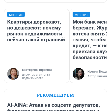
МНЕНИЕ
МНЕНИЕ
Квартиры дорожают,
Мой банк меня
но дешевеют: почему
бережет. Журн
рынок недвижимости
хотела снять 2
сейчас такой странный
тысяч, чтобы п
кредит, — к не
приехала служ
безопасности
Екатерина Торопова
Ксения Владим
директор агентства
Автор мнения
недвижимости
РЕКОМЕНДУЕМ
AI-AINA: Атака на соцсети депутатов,
бюджета вузов не хватило лучшим и