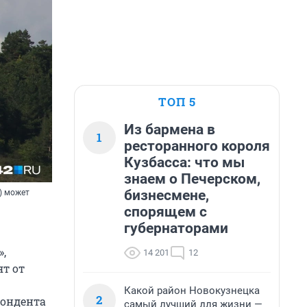
ТОП 5
Из бармена в
1
ресторанного короля
Кузбасса: что мы
знаем о Печерском,
бизнесмене,
) может
спорящем с
губернаторами
»,
14 201
12
ят от
Какой район Новокузнецка
2
пондента
самый лучший для жизни —