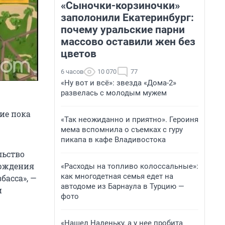
«Сыночки-корзиночки»
заполонили Екатеринбург:
почему уральские парни
массово оставили жен без
цветов
6 часов
10 070
77
«Ну вот и всё»: звезда «Дома-2»
развелась с молодым мужем
ние пока
«Так неожиданно и приятно». Героиня
мема вспомнила о съемках с гуру
пикапа в кафе Владивостока
льство
ерждения
«Расходы на топливо колоссальные»:
как многодетная семья едет на
басса», —
автодоме из Барнаула в Турцию —
и
фото
«Нашел Наденьку, а у нее пробита