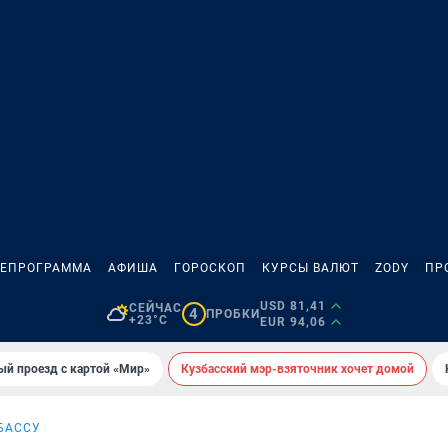
ЛЕПРОГРАММА
АФИША
ГОРОСКОП
КУРСЫ ВАЛЮТ
ZODY
ПР
USD 81,41
СЕЙЧАС
4
ПРОБКИ
+23°C
EUR 94,06
ый проезд с картой «Мир»
Кузбасский мэр-взяточник хочет домой
ЗБАССУ