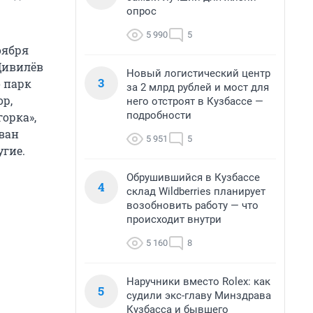
опрос
5 990
5
оября
 Цивилёв
Новый логистический центр
3
о парк
за 2 млрд рублей и мост для
ор,
него отстроят в Кузбассе —
подробности
орка»,
 ван
5 951
5
угие.
Обрушившийся в Кузбассе
4
склад Wildberries планирует
возобновить работу — что
происходит внутри
5 160
8
Наручники вместо Rolex: как
5
судили экс-главу Минздрава
Кузбасса и бывшего