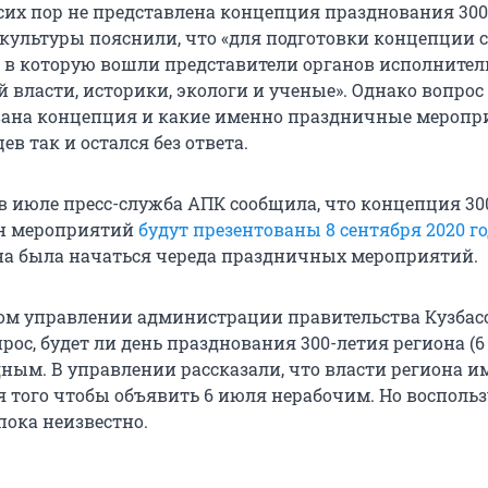
о сих пор не представлена концепция празднования 30
нкультуры пояснили, что «для подготовки концепции 
, в которую вошли представители органов исполнител
 власти, историки, экологи и ученые». Однако вопрос
вана концепция и какие именно праздничные меропр
ев так и остался без ответа.
в июле пресс-служба АПК сообщила, что концепция 30
н мероприятий
будут презентованы 8 сентября 2020 г
на была начаться череда праздничных мероприятий.
ом управлении администрации правительства Кузбас
рос, будет ли день празднования 300-летия региона (
дным. В управлении рассказали, что власти региона 
 того чтобы объявить 6 июля нерабочим. Но восполь
пока неизвестно.