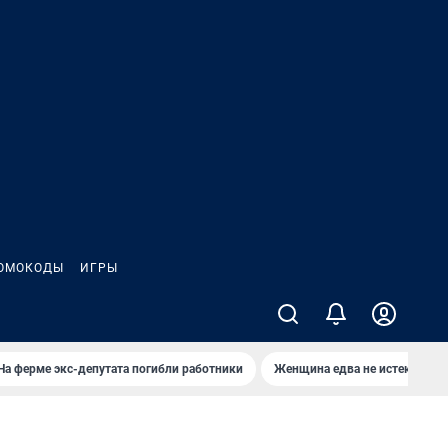
ОМОКОДЫ
ИГРЫ
На ферме экс-депутата погибли работники
Женщина едва не истекла кро