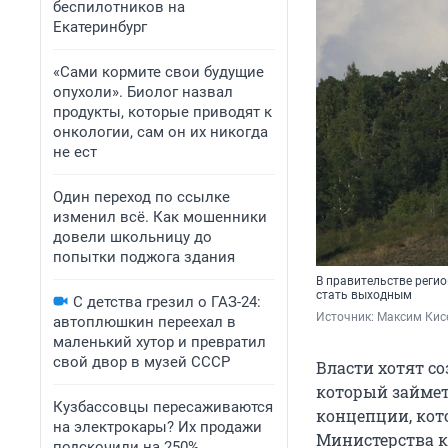
беспилотников на
Екатеринбург
«Сами кормите свои будущие
опухоли». Биолог назвал
продукты, которые приводят к
онкологии, сам он их никогда
не ест
Один переход по ссылке
изменил всё. Как мошенники
довели школьницу до
попытки поджога здания
В правительстве регио
стать выходным
С детства грезил о ГАЗ-24:
Источник: 
Максим Кис
автоплюшкин переехал в
маленький хутор и превратил
свой двор в музей СССР
Власти хотят со
который займет 
Кузбассовцы пересаживаются
концепции, кото
на электрокары? Их продажи
Министерства к
подскочили на 250%