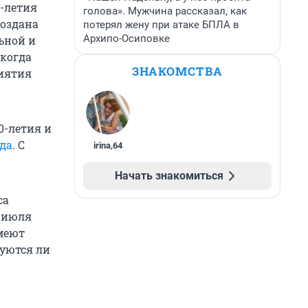
0-летия
голова». Мужчина рассказал, как
создана
потерял жену при атаке БПЛА в
Архипо-Осиповке
ьной и
 когда
ЗНАКОМСТВА
иятия
0-летия и
ода
. С
irina
,
64
Начать знакомиться
са
6 июля
имеют
зуются ли