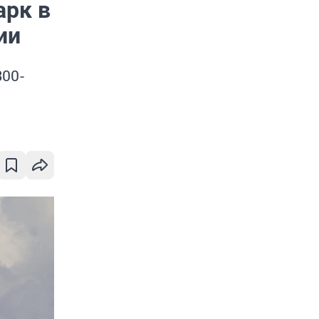
арк в
ии
300-