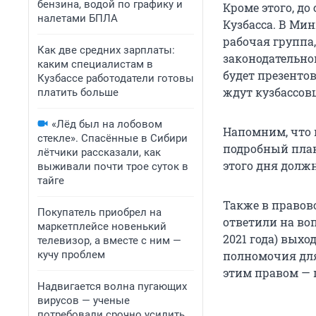
бензина, водой по графику и
Кроме этого, д
налетами БПЛА
Кузбасса. В Ми
рабочая группа
Как две средних зарплаты:
законодательной
каким специалистам в
будет презенто
Кузбассе работодатели готовы
ждут кузбассовц
платить больше
«Лёд был на лобовом
Напомним, что 
стекле». Спасённые в Сибири
подробный пла
лётчики рассказали, как
этого дня долж
выживали почти трое суток в
тайге
Также в правов
Покупатель приобрел на
ответили на воп
маркетплейсе новенький
2021 года) выхо
телевизор, а вместе с ним —
кучу проблем
полномочия для
этим правом — 
Надвигается волна пугающих
вирусов — ученые
потребовали срочно усилить