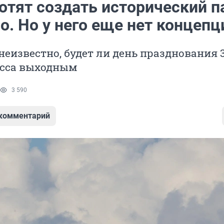
отят создать исторический п
. Но у него еще нет концепц
неизвестно, будет ли день празднования 
асса выходным
3 590
 комментарий