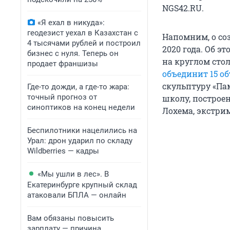
NGS42.RU.
«Я ехал в никуда»:
геодезист уехал в Казахстан с
Напомним, о со
4 тысячами рублей и построил
2020 года. Об э
бизнес с нуля. Теперь он
на круглом стол
продает франшизы
объединит 15 о
скульптуру «Пам
Где-то дожди, а где-то жара:
точный прогноз от
школу, построе
синоптиков на конец недели
Лохема, экстрим
Беспилотники нацелились на
Урал: дрон ударил по складу
Wildberries — кадры
«Мы ушли в лес». В
Екатеринбурге крупный склад
атаковали БПЛА — онлайн
Вам обязаны повысить
зарплату — причина