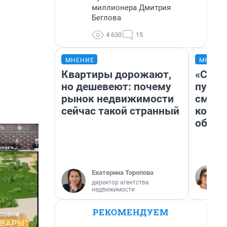
миллионера Дмитрия
Беглова
4 630
15
МНЕНИЕ
МНЕНИ
Квартиры дорожают,
«Спут
но дешевеют: почему
пургу»
рынок недвижимости
смерт
сейчас такой странный
котор
обнар
Екатерина Торопова
директор агентства
недвижимости
РЕКОМЕНДУЕМ