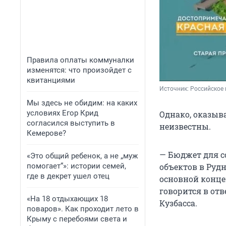
Правила оплаты коммуналки
изменятся: что произойдет с
квитанциями
Источник: 
Российское 
Мы здесь не обидим: на каких
условиях Егор Крид
Однако, оказыва
согласился выступить в
неизвестны.
Кемерове?
— Бюджет для с
«Это общий ребенок, а не „муж
помогает“»: истории семей,
объектов в Руд
где в декрет ушел отец
основной конце
говорится в от
«На 18 отдыхающих 18
Кузбасса.
поваров». Как проходит лето в
Крыму с перебоями света и