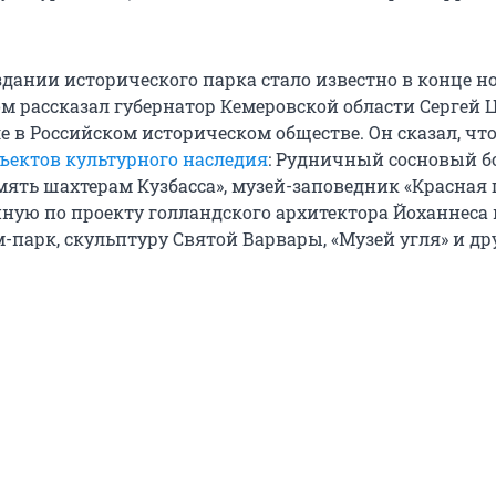
здании исторического парка стало известно в конце н
том рассказал губернатор Кемеровской области Сергей
е в Российском историческом обществе. Он сказал, чт
бъектов культурного наследия
: Рудничный сосновый б
ять шахтерам Кузбасса», музей-заповедник «Красная г
нную по проекту голландского архитектора Йоханнеса
-парк, скульптуру Святой Варвары, «Музей угля» и др