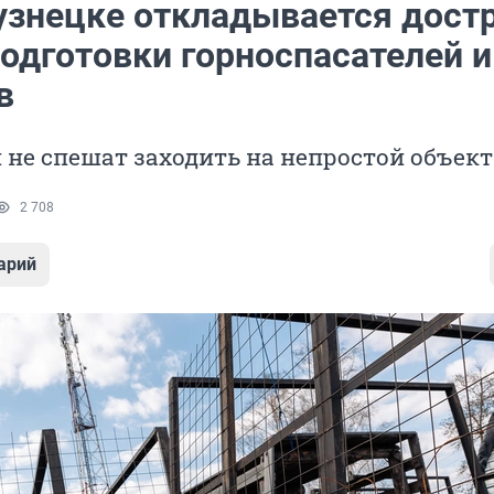
узнецке откладывается дост
подготовки горноспасателей и
в
не спешат заходить на непростой объект
2 708
арий