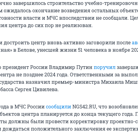
стично завершилось строительство учебно-тренировочн
6-м ожидалось окончание возведения остальных объект
отовности власти и МЧС впоследствии не сообщали. Ц
ия центра до сих пор не реализован.
и достроить центр вновь активно заговорили после
ав
ая» в Белове, унесшей жизни 51 человека в ноябре 202
го президент России Владимир Путин
поручил
заверши
центра не позднее 2024 года. Ответственными за выпо
осударства назначил премьер-министра Михаила Миш
басса Сергея Цивилева.
года в МЧС России
сообщили
NGS42.RU, что возобновле
бъектов центра планируется до конца текущего года. 
ты должны были провести корректировку проектно-
 дождаться положительного заключения ее эксперти