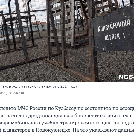
лекс в эксплуатацию планируют в 2024 году
ков / NGS42.RU
лению МЧС России по Кузбассу по состоянию на серед
тся найти подрядчика для возобновления строительст
аэромобильного учебно-тренировочного центра подг
 и шахтеров в Новокузнецке. На это указывают данны