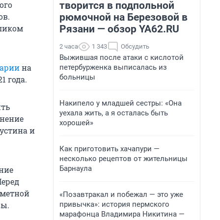
творится в подпольной
ого
рюмочной на Березовой в
ов.
Рязани — обзор YA62.RU
еликом
2 часа
1 343
Обсудить
Выжившая после атаки с кислотой
арии
на
петербурженка выписалась из
больницы
1 года.
Накипело у младшей сестры: «Она
ть
уехала жить, а я осталась быть
лнение
хорошей»
устина и
Как приготовить хачапури —
несколько рецептов от жительницы
Барнаула
ние
Перед
сметной
«Позавтракал и побежал — это уже
привычка»: история пермского
зы.
марафонца Владимира Никитина —