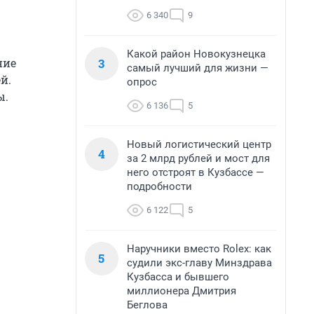
6 340
9
Какой район Новокузнецка
3
ние
самый лучший для жизни —
й.
опрос
ы.
6 136
5
Новый логистический центр
4
за 2 млрд рублей и мост для
него отстроят в Кузбассе —
подробности
6 122
5
Наручники вместо Rolex: как
5
судили экс-главу Минздрава
Кузбасса и бывшего
миллионера Дмитрия
Беглова