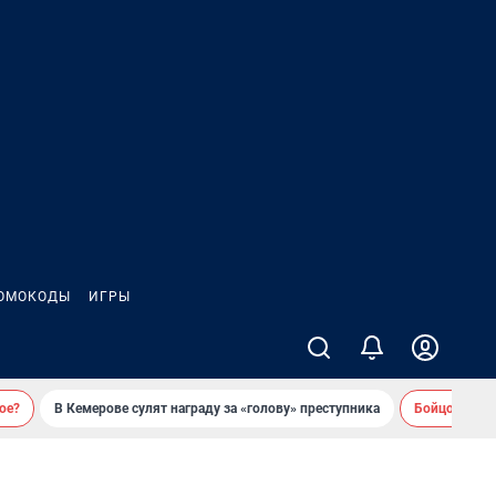
ОМОКОДЫ
ИГРЫ
ое?
В Кемерове сулят награду за «голову» преступника
Бойцовский 