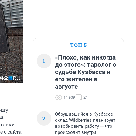
ТОП 5
«Плохо, как никогда
1
до этого»: таролог о
судьбе Кузбасса и
его жителей в
августе
14 909
21
ину
Обрушившийся в Кузбассе
ва
2
склад Wildberries планирует
отовки
возобновить работу — что
е с сайта
происходит внутри