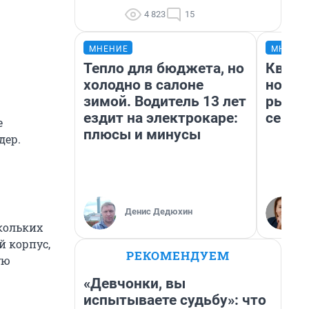
4 823
15
МНЕНИЕ
МНЕНИ
Тепло для бюджета, но
Кварт
холодно в салоне
но де
зимой. Водитель 13 лет
рынок
ездит на электрокаре:
сейча
е
плюсы и минусы
дер.
Денис Дедюхин
кольких
 корпус,
РЕКОМЕНДУЕМ
ую
«Девчонки, вы
испытываете судьбу»: что