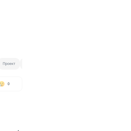
Проект
Тендер
Поручение президента
Центр подготовки
0