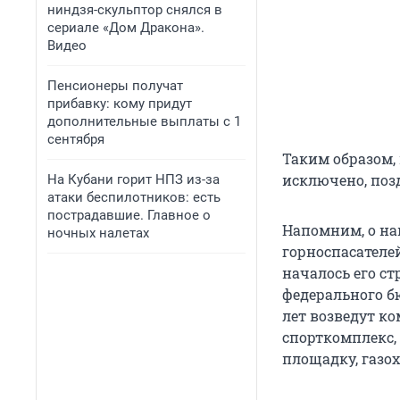
ниндзя-скульптор снялся в
сериале «Дом Дракона».
Видео
Пенсионеры получат
прибавку: кому придут
дополнительные выплаты с 1
сентября
Таким образом,
исключено, поз
На Кубани горит НПЗ из-за
атаки беспилотников: есть
пострадавшие. Главное о
Напомним, о на
ночных налетах
горноспасателей
началось его ст
федерального б
лет возведут к
спорткомплекс,
площадку, газо