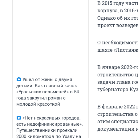
В 2015 году ча
корпуса, в 201
Однако об их г
проект возведен
О необходимост
шахте «Листвяжн
В январе 2022-
строительство 
Ушел от жены с двумя
задачи глава г
детьми. Как главный качок
губернатора Куз
«Уральских пельменей» в 54
года закрутил роман с
молодой красоткой
В феврале 2022 
строительства о
«Нет некрасивых городов,
этим специалис
есть недофинансированные».
документации и
Путешественники проехали
2000 километров по Уралу на