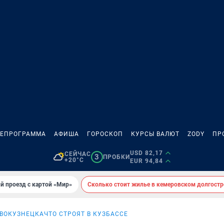
ЛЕПРОГРАММА
АФИША
ГОРОСКОП
КУРСЫ ВАЛЮТ
ZODY
ПР
USD 82,17
СЕЙЧАС
3
ПРОБКИ
+20°C
EUR 94,84
й проезд с картой «Мир»
Сколько стоит жилье в кемеровском долгостр
ОВОКУЗНЕЦКА
ЧТО СТРОЯТ В КУЗБАССЕ