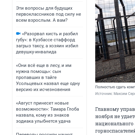
Эти вопросы для будущих
первоклассников под силу не
всем взрослым. А вам?
«Разорвал кисть и разбил
губу»: в Кузбассе стаффорд
загрыз таксу, а хозяин избил
девушку-инвалида
«Они всё еще в лесу, и им
нужна помощь»: сын
пропавших в тайге
Усольцевых назвал еще одну
Полностью сдать комп
версию их исчезновения
Источник: 
Максим Сер
«Август принесет новые
Главному управ
возможности»: Тамара Глоба
назвала, кому из знаков
ноября не удае
зодиака улыбнется удача
национального 
горноспасателей
Переводы россиян начнут