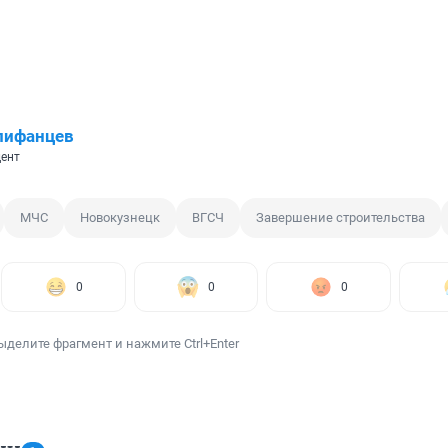
пифанцев
ент
МЧС
Новокузнецк
ВГСЧ
Завершение строительства
0
0
0
ыделите фрагмент и нажмите Ctrl+Enter