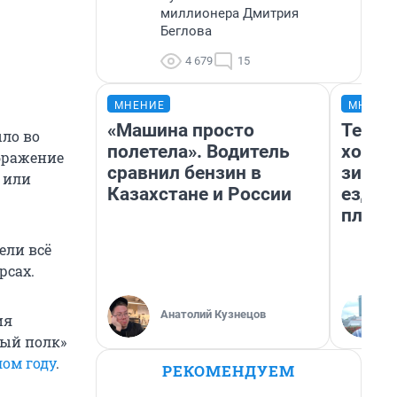
миллионера Дмитрия
Беглова
4 679
15
МНЕНИЕ
МНЕНИ
«Машина просто
Тепло
ыло во
полетела». Водитель
холод
бражение
сравнил бензин в
зимой
 или
Казахстане и России
ездит
плюсы
ели всё
рсах.
Анатолий Кузнецов
ия
ный полк»
ом году
.
РЕКОМЕНДУЕМ