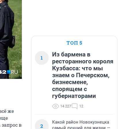
ТОП 5
Из бармена в
1
ресторанного короля
Кузбасса: что мы
знаем о Печерском,
бизнесмене,
спорящем с
губернаторами
14 227
12
всё же
еще
Какой район Новокузнецка
 запрос в
2
самый лучший для жизни —