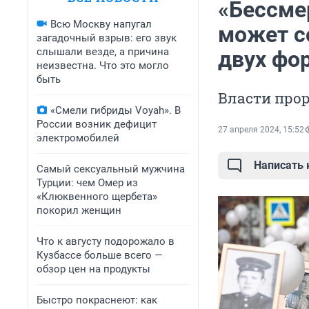
«Бессме
Всю Москву напугал
может с
загадочный взрыв: его звук
слышали везде, а причина
двух фо
неизвестна. Что это могло
быть
Власти про
«Смели гибриды Voyah». В
России возник дефицит
27 апреля 2024, 15:52
электромобилей
Написать
Самый сексуальный мужчина
Турции: чем Омер из
«Клюквенного щербета»
покорил женщин
Что к августу подорожало в
Кузбассе больше всего —
обзор цен на продукты
Быстро покраснеют: как