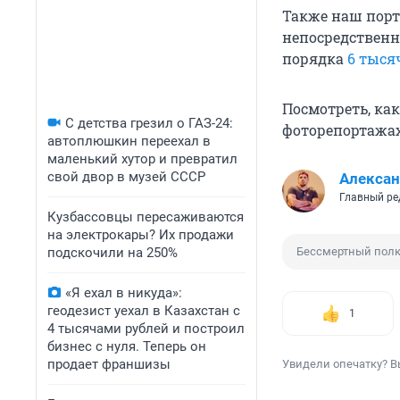
Также наш порт
непосредственн
порядка
6 тыся
Посмотреть, ка
С детства грезил о ГАЗ-24:
фоторепортажах
автоплюшкин переехал в
маленький хутор и превратил
свой двор в музей СССР
Алексан
Главный ре
Кузбассовцы пересаживаются
на электрокары? Их продажи
подскочили на 250%
Бессмертный пол
«Я ехал в никуда»:
геодезист уехал в Казахстан с
1
4 тысячами рублей и построил
бизнес с нуля. Теперь он
продает франшизы
Увидели опечатку? В