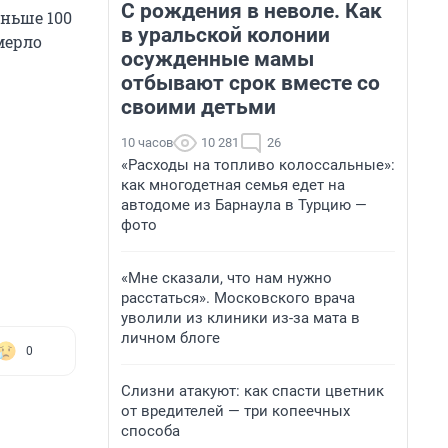
С рождения в неволе. Как
ньше 100
в уральской колонии
мерло
осужденные мамы
отбывают срок вместе со
своими детьми
10 часов
10 281
26
«Расходы на топливо колоссальные»:
как многодетная семья едет на
автодоме из Барнаула в Турцию —
фото
«Мне сказали, что нам нужно
расстаться». Московского врача
уволили из клиники из-за мата в
личном блоге
0
Слизни атакуют: как спасти цветник
от вредителей — три копеечных
способа