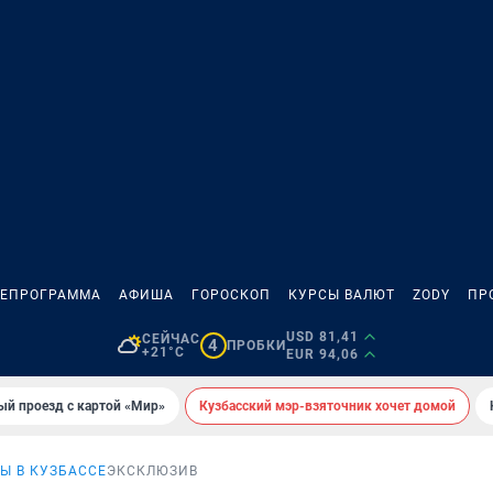
ЛЕПРОГРАММА
АФИША
ГОРОСКОП
КУРСЫ ВАЛЮТ
ZODY
ПР
USD 81,41
СЕЙЧАС
4
ПРОБКИ
+21°C
EUR 94,06
ый проезд с картой «Мир»
Кузбасский мэр-взяточник хочет домой
Ы В КУЗБАССЕ
ЭКСКЛЮЗИВ