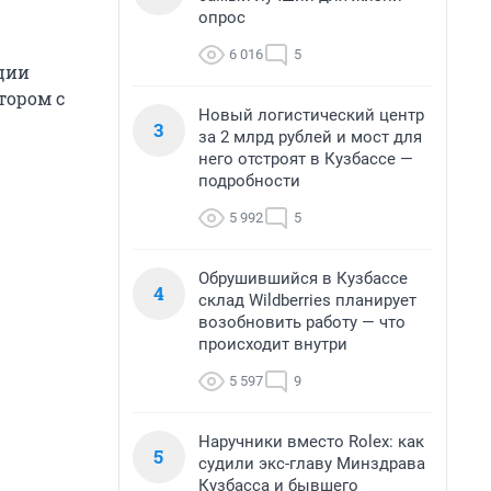
опрос
6 016
5
ции
тором с
Новый логистический центр
3
за 2 млрд рублей и мост для
него отстроят в Кузбассе —
подробности
5 992
5
Обрушившийся в Кузбассе
4
склад Wildberries планирует
возобновить работу — что
происходит внутри
5 597
9
Наручники вместо Rolex: как
5
судили экс-главу Минздрава
Кузбасса и бывшего