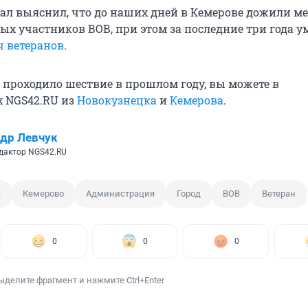
ал выяснил, что до наших дней в Кемерове дожили ме
ых участников ВОВ, при этом за последние три года у
ч ветеранов
.
к проходило шествие в прошлом году, вы можете в
 NGS42.RU из
Новокузнецка
и
Кемерова
.
др Левчук
дактор NGS42.RU
к
Кемерово
Администрация
Город
ВОВ
Ветеран
0
0
0
ыделите фрагмент и нажмите Ctrl+Enter