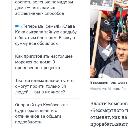
соспеть зеленые помидоры
дома — пять самых
эффективных способов
«Теперь мы семья!» Клава
Кока сыграла тайную свадьбу
с богатым блогером. В какую
сумму всё обошлось
Как приготовить настоящее
мороженое дома: 3
проверенных рецепта
Тест на внимательность: его
В прошлом году шеств
смогут пройти только 5%
Источник: 
Максим Сер
людей — вы в их числе?
Власти Кемеров
Опорный вуз Кузбасса не
«Бессмертного п
будет брать деньги с
отличников за общаги —
отменят, как н
подробности
прорабатываются