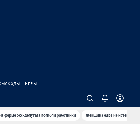
ОМОКОДЫ
ИГРЫ
На ферме экс-депутата погибли работники
Женщина едва не истекла кро