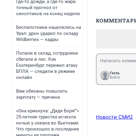
Где-то дожди, а где-то жара:
точный прогноз от
синоптиков на конец недели
КОММЕНТАР
Беспилотники нацелились на
Урал: дрон ударил по складу
Wildberries — кадры
Попали в склад, сотрудники
сбегали в лес. Как
Екатеринбург пережил атаку
БПЛА — следили в режиме
Гость
онлайн
Войти
Вам обязаны повысить
зарплату — причина
«Она крикнула: „Дядя Боря!“»
Новости СМИ2
25-летняя туристка исчезла
ночью у океана во Вьетнаме.
Что произошло в последние
минуты ее пропажи