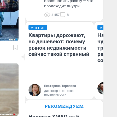
возобновить работу — что
происходит внутри
4 457
8
МНЕНИЕ
МНЕНИЕ
Квартиры дорожают,
Наслед
но дешевеют: почему
чудом 
рынок недвижимости
трансп
сейчас такой странный
разнес
советс
Ол
Екатерина Торопова
Бл
директор агентства
вл
недвижимости
би
РЕКОМЕНДУЕМ
Новости ХМАО за 5