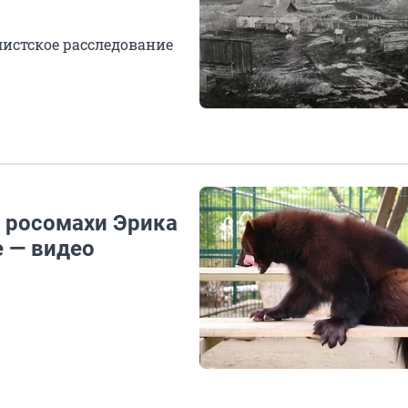
истское расследование
 росомахи Эрика
е — видео