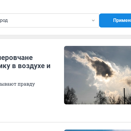
ород
Примен
меровчане
ку в воздухе и
рывают правду