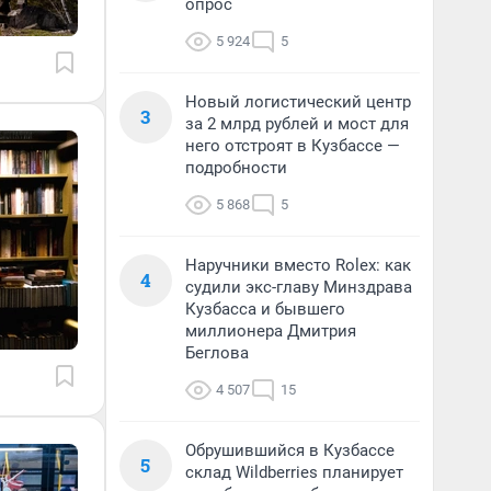
опрос
5 924
5
Новый логистический центр
3
за 2 млрд рублей и мост для
него отстроят в Кузбассе —
подробности
5 868
5
Наручники вместо Rolex: как
4
судили экс-главу Минздрава
Кузбасса и бывшего
миллионера Дмитрия
Беглова
4 507
15
Обрушившийся в Кузбассе
5
склад Wildberries планирует