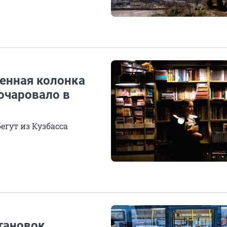
венная колонка
зочаровало в
егут из Кузбасса
тановок