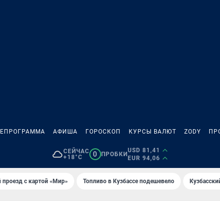
ЛЕПРОГРАММА
АФИША
ГОРОСКОП
КУРСЫ ВАЛЮТ
ZODY
ПР
USD 81,41
СЕЙЧАС
0
ПРОБКИ
+18°C
EUR 94,06
 проезд с картой «Мир»
Топливо в Кузбассе подешевело
Кузбасски