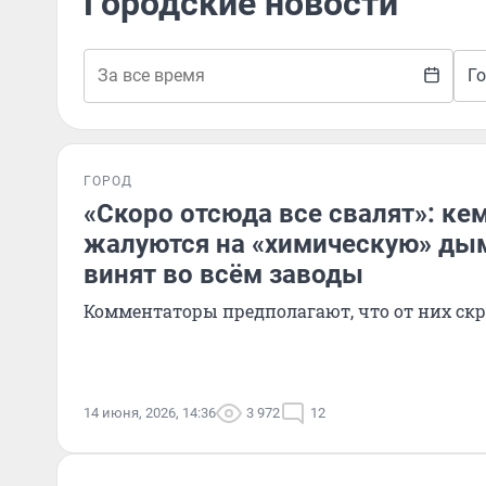
Городские новости
Г
ГОРОД
«Скоро отсюда все свалят»: ке
жалуются на «химическую» дым
винят во всём заводы
Комментаторы предполагают, что от них ск
14 июня, 2026, 14:36
3 972
12