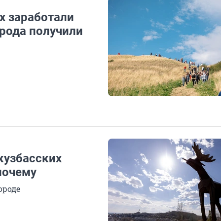
х заработали
орода получили
кузбасских
почему
ороде