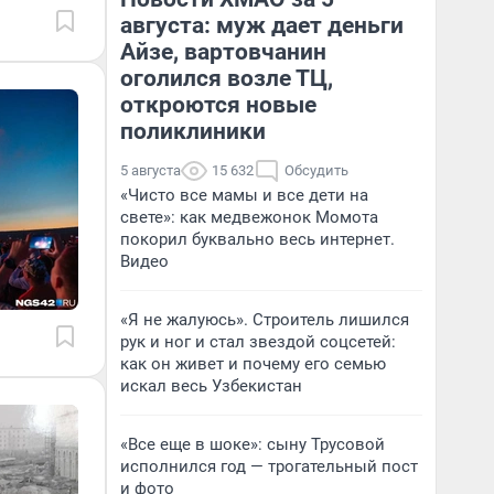
августа: муж дает деньги
Айзе, вартовчанин
оголился возле ТЦ,
откроются новые
поликлиники
5 августа
15 632
Обсудить
«Чисто все мамы и все дети на
свете»: как медвежонок Момота
покорил буквально весь интернет.
Видео
«Я не жалуюсь». Строитель лишился
рук и ног и стал звездой соцсетей:
как он живет и почему его семью
искал весь Узбекистан
«Все еще в шоке»: сыну Трусовой
исполнился год — трогательный пост
и фото