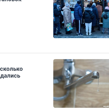
есколько
ждались