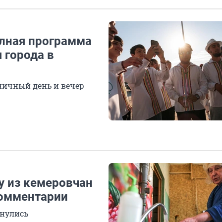
олная программа
 города в
дничный день и вечер
у из кемеровчан
комментарии
янулись