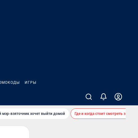
ОМОКОДЫ
ИГРЫ
й мэр-взяточник хочет выйти домой
Где и когда стоит смотреть звездоп