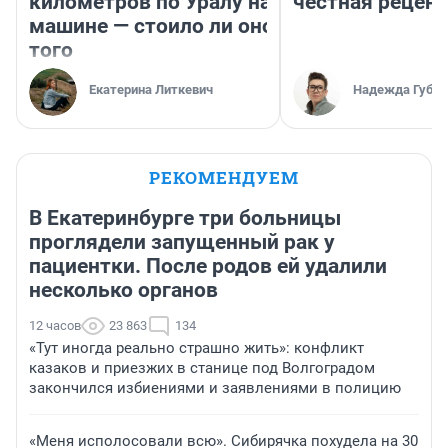
километров по Уралу на
честная рецен
машине — стоило ли оно
того
Екатерина Литкевич
Надежда Губар
РЕКОМЕНДУЕМ
В Екатеринбурге три больницы
проглядели запущенный рак у
пациентки. После родов ей удалили
несколько органов
12 часов
23 863
134
«Тут иногда реально страшно жить»: конфликт
казаков и приезжих в станице под Волгоградом
закончился избиениями и заявлениями в полицию
«Меня исполосовали всю». Сибирячка похудела на 30