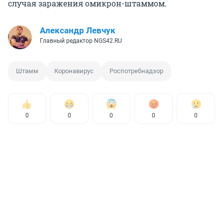
случая заражения омикрон-штаммом.
Александр Левчук
Главный редактор NGS42.RU
Штамм
Коронавирус
Роспотребнадзор
0
0
0
0
0