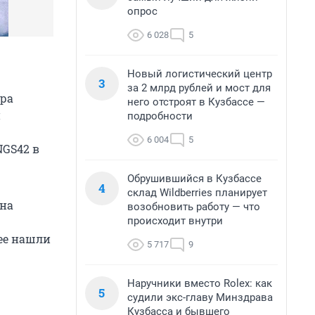
опрос
6 028
5
Новый логистический центр
3
за 2 млрд рублей и мост для
ера
него отстроят в Кузбассе —
и
подробности
6 004
5
NGS42 в
Обрушившийся в Кузбассе
4
склад Wildberries планирует
 на
возобновить работу — что
происходит внутри
нее нашли
5 717
9
Наручники вместо Rolex: как
5
судили экс-главу Минздрава
Кузбасса и бывшего