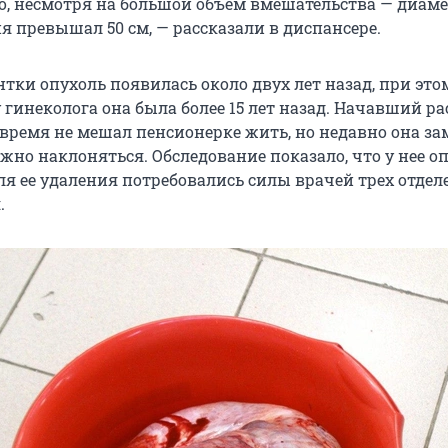
, несмотря на большой объем вмешательства — диам
я превышал 50 см, — рассказали в диспансере.
тки опухоль появилась около двух лет назад, при это
 гинеколога она была более 15 лет назад. Начавший ра
 время не мешал пенсионерке жить, но недавно она за
ожно наклоняться. Обследование показало, что у нее о
для ее удаления потребовались силы врачей трех отде
.