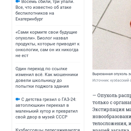
Восемь сбили, три упали.
Все, что известно об атаке
беспилотников на
Екатеринбург
«Сами кормите свои будущие
опухоли». Биолог назвал
продукты, которые приводят к
онкологии, сам он их никогда
не ест
Один переход по ссылке
изменил всё. Как мошенники
Вырезанная опухоль з
довели школьницу до
Источник: 
кузбасский 
попытки поджога здания
— Опухоль расп
С детства грезил о ГАЗ-24:
только с орган
автоплюшкин переехал в
Экстирпация ма
маленький хутор и превратил
новообразовани
свой двор в музей СССР
телосложения, 
врачей загадка,
Кузбассовцы пересаживаются