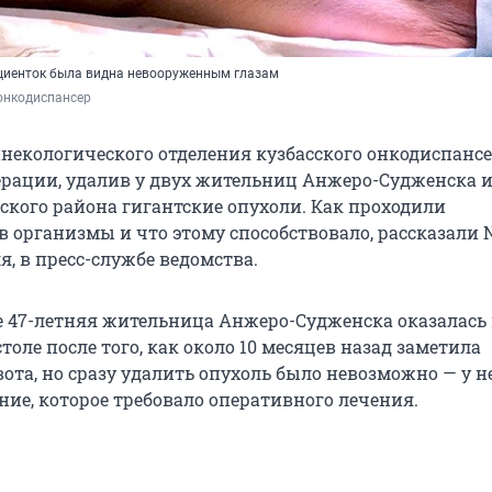
ациенток была видна невооруженным глазам
онкодиспансер
некологического отделения кузбасского онкодиспанс
ерации, удалив у двух жительниц Анжеро-Судженска 
ого района гигантские опухоли. Как проходили
в организмы и что этому способствовало, рассказали 
я, в пресс-службе ведомства.
е 47-летняя жительница Анжеро-Судженска оказалась
оле после того, как около 10 месяцев назад заметила
ота, но сразу удалить опухоль было невозможно — у 
ние, которое требовало оперативного лечения.