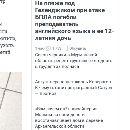
етр
На пляже под
Геленджиком при атаке
БПЛА погибли
преподаватель
м
английского языка и ее 12-
сти
летняя дочь
метила,
пухоль
1 час
1 753
Обсудить
лений
Сезон черники в Мурманской
области: рецепт хрустящего ягодного
штруделя за полчаса
Август перевернет жизнь Козерогов.
К чему готовит ретроградный Сатурн
— прогноз
«Вам зачем он?»: дизайнер из
Москвы за свои деньги
восстанавливает дом в деревне
Архангельской области