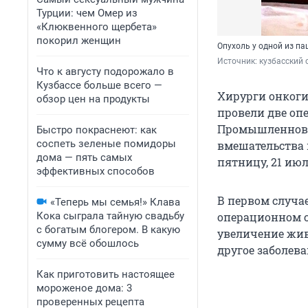
Турции: чем Омер из
«Клюквенного щербета»
покорил женщин
Опухоль у одной из п
Источник: 
кузбасский 
Что к августу подорожало в
Кузбассе больше всего —
Хирурги онкоги
обзор цен на продукты
провели две оп
Промышленновск
Быстро покраснеют: как
соспеть зеленые помидоры
вмешательства 
дома — пять самых
пятницу, 21 июл
эффективных способов
В первом случа
«Теперь мы семья!» Клава
Кока сыграла тайную свадьбу
операционном ст
с богатым блогером. В какую
увеличение жив
сумму всё обошлось
другое заболева
Как приготовить настоящее
мороженое дома: 3
проверенных рецепта