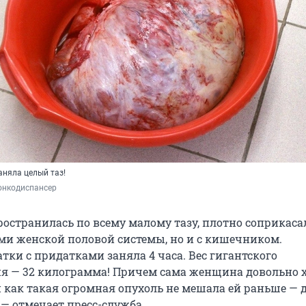
аняла целый таз!
онкодиспансер
ространилась по всему малому тазу, плотно соприкаса
ами женской половой системы, но и с кишечником.
тки с придатками заняла 4 часа. Вес гигантского
я — 32 килограмма! Причем сама женщина довольно 
и как такая огромная опухоль не мешала ей раньше — 
 — отмечает пресс-служба.