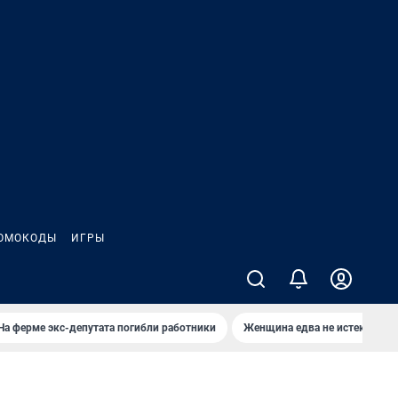
ОМОКОДЫ
ИГРЫ
На ферме экс-депутата погибли работники
Женщина едва не истекла кро