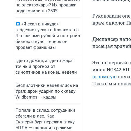
на электрокары? Их продажи
подскочили на 250%
Руководили опе
врач-онколог П
«Я ехал в никуда»:
геодезист уехал в Казахстан с
4 тысячами рублей и построил
Диспансер напо
бизнес с нуля. Теперь он
посещая врачей
продает франшизы
Где-то дожди, а где-то жара:
Это не первый 
точный прогноз от
июля NGS42.RU 
синоптиков на конец недели
огромную
опухо
Также мы показ
Беспилотники нацелились на
Урал: дрон ударил по складу
Wildberries — кадры
Попали в склад, сотрудники
сбегали в лес. Как
Екатеринбург пережил атаку
БПЛА — следили в режиме