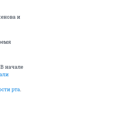
енова и
ремя
 В начале
али
сти рта
.