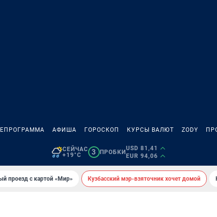
ЛЕПРОГРАММА
АФИША
ГОРОСКОП
КУРСЫ ВАЛЮТ
ZODY
ПР
USD 81,41
СЕЙЧАС
3
ПРОБКИ
+19°C
EUR 94,06
ый проезд с картой «Мир»
Кузбасский мэр-взяточник хочет домой