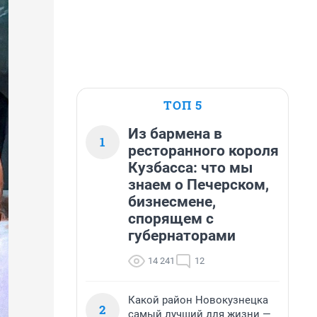
ТОП 5
Из бармена в
1
ресторанного короля
Кузбасса: что мы
знаем о Печерском,
бизнесмене,
спорящем с
губернаторами
14 241
12
Какой район Новокузнецка
2
самый лучший для жизни —