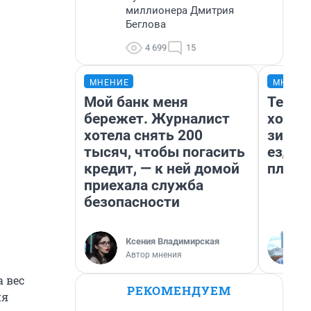
миллионера Дмитрия
Беглова
4 699
15
МНЕНИЕ
МНЕНИ
Мой банк меня
Тепло
бережет. Журналист
холод
хотела снять 200
зимой
тысяч, чтобы погасить
ездит
кредит, — к ней домой
плюсы
приехала служба
безопасности
Ксения Владимирская
Автор мнения
 вес
РЕКОМЕНДУЕМ
ия