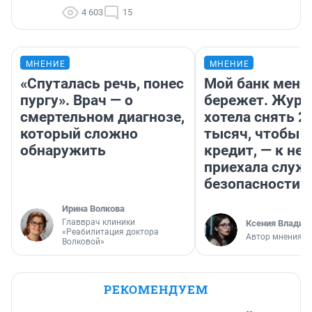
4 603
15
МНЕНИЕ
МНЕНИЕ
«Спуталась речь, понес
Мой банк меня
пургу». Врач — о
бережет. Журн
смертельном диагнозе,
хотела снять 2
который сложно
тысяч, чтобы п
обнаружить
кредит, — к не
приехала служ
безопасности
Ирина Волкова
Главврач клиники
Ксения Владим
«Реабилитация доктора
Автор мнения
Волковой»
РЕКОМЕНДУЕМ