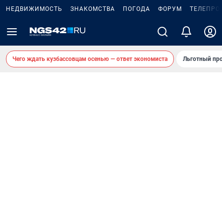
НЕДВИЖИМОСТЬ
ЗНАКОМСТВА
ПОГОДА
ФОРУМ
ТЕЛЕПРО
Чего ждать кузбассовцам осенью — ответ экономиста
Льготный про