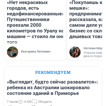
«Нет некрасивых
«Покупаешь ко
городов, есть
мешке»:
недофинансированные».
предпринимат
Путешественники
рассказала, как
проехали 2000
самом деле ус
километров по Уралу на
бизнес со скл
машине — стоило ли оно
дешевых това
того
Наталья Шорох
Екатерина Литкевич
Открыла кофейн
деньги соцразв
РЕКОМЕНДУЕМ
«Выглядит, будто сейчас развалится»:
ребенка из Австралии шокировало
состояние зданий в Приморье
7 часов
4 335
Обсудить