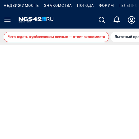
НЕДВИЖИМОСТЬ
ЗНАКОМСТВА
ПОГОДА
ФОРУМ
ТЕЛЕПРО
Чего ждать кузбассовцам осенью — ответ экономиста
Льготный про