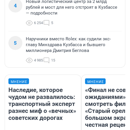
Новый логистический центр за 2 млрд
4
рублей и мост для него отстроят в Кузбассе
— подробности
6 254
5
Наручники вместо Rolex: как судили экс-
5
главу Минздрава Кузбасса и бывшего
миллионера Дмитрия Беглова
4 985
15
МНЕНИЕ
МНЕНИЕ
Наследие, которое
«Финал не совп
чудом не развалилось:
ожиданиями»: 
транспортный эксперт
смотреть фил
разнес миф о «вечных»
«Старый орел» 
советских дорогах
большом экран
честная рецен