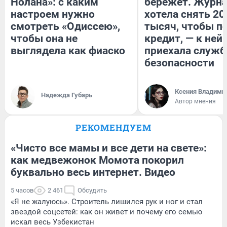
Нолана»: с каким
бережет. Журн
настроем нужно
хотела снять 20
смотреть «Одиссею»,
тысяч, чтобы п
чтобы она не
кредит, — к ней
выглядела как фиаско
приехала служб
безопасности
Ксения Владими
Надежда Губарь
Автор мнения
РЕКОМЕНДУЕМ
«Чисто все мамы и все дети на свете»:
как медвежонок Момота покорил
буквально весь интернет. Видео
5 часов
2 461
Обсудить
«Я не жалуюсь». Строитель лишился рук и ног и стал
звездой соцсетей: как он живет и почему его семью
искал весь Узбекистан