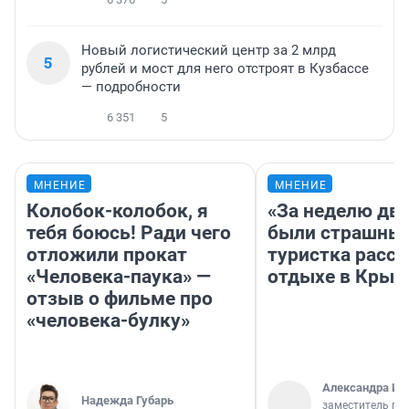
Новый логистический центр за 2 млрд
5
рублей и мост для него отстроят в Кузбассе
— подробности
6 351
5
МНЕНИЕ
МНЕНИЕ
Колобок-колобок, я
«За неделю две
тебя боюсь! Ради чего
были страшные
отложили прокат
туристка расск
«Человека-паука» —
отдыхе в Крым
отзыв о фильме про
«человека-булку»
Александра Ис
Надежда Губарь
заместитель гл