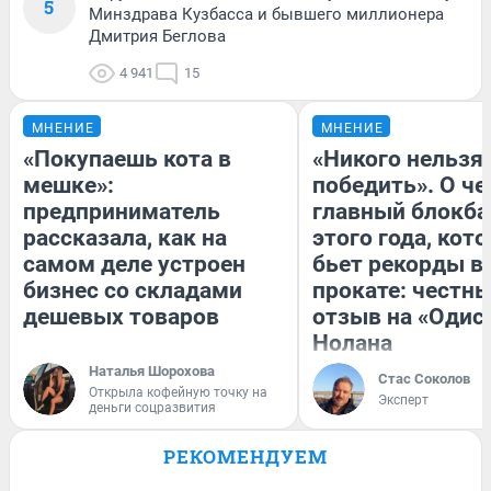
5
Минздрава Кузбасса и бывшего миллионера
Дмитрия Беглова
4 941
15
МНЕНИЕ
МНЕНИЕ
«Покупаешь кота в
«Никого нельзя
мешке»:
победить». О ч
предприниматель
главный блокба
рассказала, как на
этого года, кот
самом деле устроен
бьет рекорды в
бизнес со складами
прокате: честн
дешевых товаров
отзыв на «Одис
Нолана
Наталья Шорохова
Стас Соколов
Открыла кофейную точку на
Эксперт
деньги соцразвития
РЕКОМЕНДУЕМ