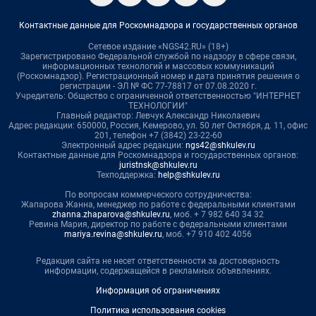
Контактные данные для Роскомнадзора и государственных органов
Сетевое издание «NGS42.RU» (18+)
Зарегистрировано Федеральной службой по надзору в сфере связи,
информационных технологий и массовых коммуникаций
(Роскомнадзор). Регистрационный номер и дата принятия решения о
регистрации - ЭЛ № ФС 77-78817 от 07.08.2020 г.
Учредитель: Общество с ограниченной ответственностью "ИНТЕРНЕТ
ТЕХНОЛОГИИ"
Главный редактор: Левчук Александр Николаевич
Адрес редакции: 650000, Россия, Кемерово, ул. 50 лет Октября, д. 11, офис
201, телефон +7 (3842) 23-22-60
Электронный адрес редакции:
ngs42@shkulev.ru
Контактные данные для Роскомнадзора и государственных органов:
juristnsk@shkulev.ru
Техподдержка:
help@shkulev.ru
По вопросам коммерческого сотрудничества:
Жапарова Жанна, менеджер по работе с федеральными клиентами
zhanna.zhaparova@shkulev.ru
, моб. + 7 982 640 34 32
Ревина Мария, директор по работе с федеральными клиентами
mariya.revina@shkulev.ru
, моб. +7 910 402 4056
Редакция сайта не несет ответственности за достоверность
информации, содержащейся в рекламных объявлениях.
Информация об ограничениях
Политика использования cookies