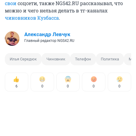
свои
соцсети, также NGS42.RU рассказывал, что
можно и чего нельзя делать в тг-каналах
чиновников Кузбасса
.
Александр Левчук
Главный редактор NGS42.RU
Илья Середюк
Чиновник
Телефон
Политика
Мес
6
0
0
0
0