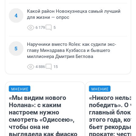
Какой район Новокузнецка самый лучший
4
для жизни — опрос
6 179
5
Наручники вместо Rolex: как судили экс-
5
главу Минздрава Кузбасса и бывшего
миллионера Дмитрия Беглова
4 886
15
МНЕНИЕ
МНЕНИЕ
«Мы видим нового
«Никого нельз
Нолана»: с каким
победить». О ч
настроем нужно
главный блокб
смотреть «Одиссею»,
этого года, ко
чтобы она не
бьет рекорды 
выглядела как фиаско
прокате: честн