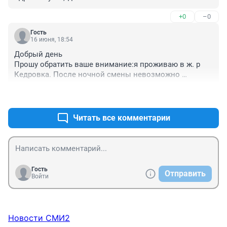
+0
–0
Гость
16 июня, 18:54
Добрый день

Прошу обратить ваше внимание:я проживаю в ж. р

Кедровка. После ночной смены невозможно 
отдохнуть, а маленькие дети вообще взрагивают и 
+0
–0
пугаются:мотоциклисты летают как сумашедшие-со 
страшным шумом. Неужели нельзя навести порядок? 
Я такая не одна- многие от них страдают.
Читать все комментарии
Гость
Отправить
Войти
Новости СМИ2