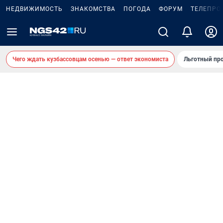
НЕДВИЖИМОСТЬ
ЗНАКОМСТВА
ПОГОДА
ФОРУМ
ТЕЛЕПРО
Чего ждать кузбассовцам осенью — ответ экономиста
Льготный про