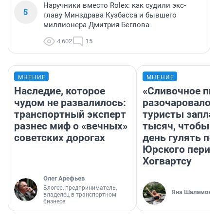
Наручники вместо Rolex: как судили экс-
5
главу Минздрава Кузбасса и бывшего
миллионера Дмитрия Беглова
4 602
15
МНЕНИЕ
МНЕНИЕ
Наследие, которое
«Сливочное пи
чудом не развалилось:
разочаровало»
транспортный эксперт
туристы запла
разнес миф о «вечных»
тысяч, чтобы 
советских дорогах
день гулять по
Юрского перио
Хогвартсу
Олег Арефьев
Блогер, предприниматель,
Яна Шаламова
владелец в транспортном
бизнесе