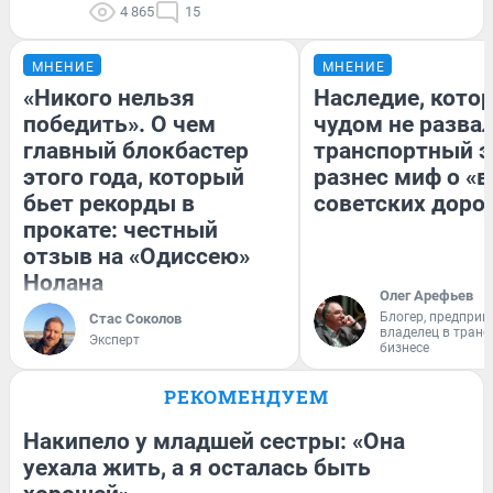
4 865
15
МНЕНИЕ
МНЕНИЕ
«Никого нельзя
Наследие, кото
победить». О чем
чудом не разва
главный блокбастер
транспортный э
этого года, который
разнес миф о «
бьет рекорды в
советских доро
прокате: честный
отзыв на «Одиссею»
Нолана
Олег Арефьев
Блогер, предприн
Стас Соколов
владелец в тран
Эксперт
бизнесе
РЕКОМЕНДУЕМ
Накипело у младшей сестры: «Она
уехала жить, а я осталась быть