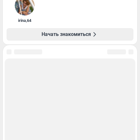
irina
,
64
Начать знакомиться