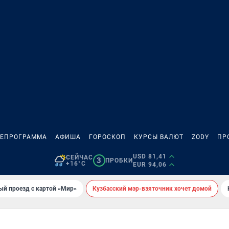
ЛЕПРОГРАММА
АФИША
ГОРОСКОП
КУРСЫ ВАЛЮТ
ZODY
ПР
USD 81,41
СЕЙЧАС
3
ПРОБКИ
+16°C
EUR 94,06
ый проезд с картой «Мир»
Кузбасский мэр-взяточник хочет домой