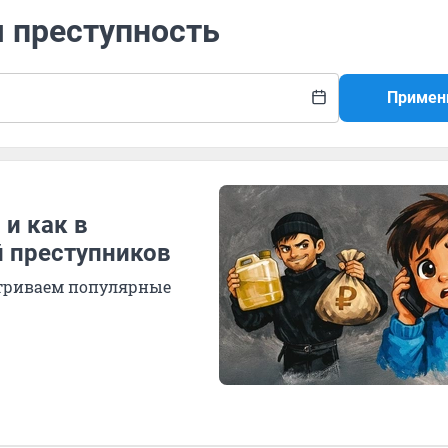
я преступность
Примен
 и как в
й преступников
атриваем популярные