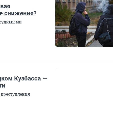
овая
ее снижения?
е судимыми
дком Кузбасса —
ти
т преступления