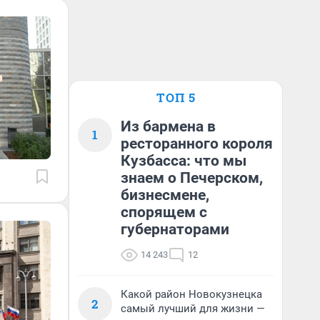
ТОП 5
Из бармена в
1
ресторанного короля
Кузбасса: что мы
знаем о Печерском,
бизнесмене,
спорящем с
губернаторами
14 243
12
Какой район Новокузнецка
2
самый лучший для жизни —