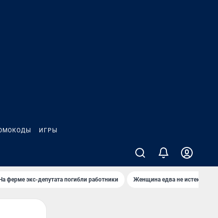
ОМОКОДЫ
ИГРЫ
На ферме экс-депутата погибли работники
Женщина едва не истекла кро