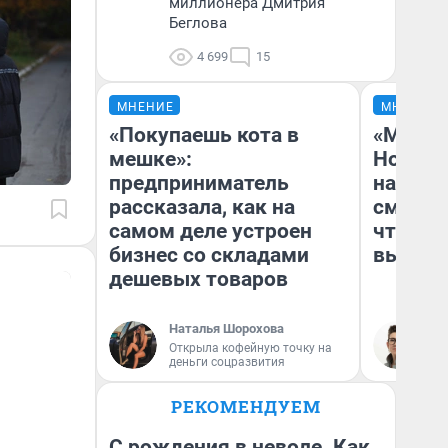
миллионера Дмитрия
Беглова
4 699
15
МНЕНИЕ
МНЕНИЕ
«Покупаешь кота в
«Мы ви
мешке»:
Нолана
предприниматель
настро
рассказала, как на
смотре
самом деле устроен
чтобы 
бизнес со складами
выгляд
дешевых товаров
Наталья Шорохова
На
Открыла кофейную точку на
деньги соцразвития
РЕКОМЕНДУЕМ
С рождения в неволе. Как