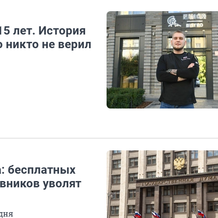
15 лет. История
о никто не верил
а: бесплатных
овников уволят
 дня