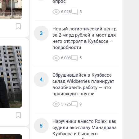
опрос
6 028
5
Новый логистический центр
3
за 2 млрд рублей и мост для
него отстроят в Кузбассе —
подробности
6 008
5
Обрушившийся в Кузбассе
4
склад Wildberries планирует
возобновить работу — что
происходит внутри
5 725
9
Наручники вместо Rolex: как
5
судили экс-главу Минздрава
Кузбасса и бывшего